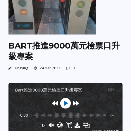
地方新聞
BART推進9000萬元檢票口升
級專案
Yingying
24 Mar 2023
0
bart推進9000萬元檢票口升級專案
剧目
:
-
0:00
-:--
1x