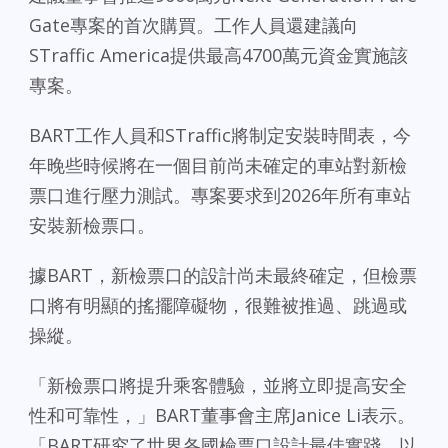
Gate專案的首次購買。工作人員還建議向
STraffic America提供最高4700萬元資金實施該
專案。
BART工作人員和STraffic將制定安裝時間表，今
年晚些時候將在一個目前尚未確定的車站對新檢
票口進行壓力測試。專案要求到2026年所有車站
安裝新檢票口。
據BART，新檢票口的設計尚未最終確定，但檢票
口將有明顯的搖擺障礙物，很難被推過、跳過或
操縱。
「新檢票口將提升乘客體驗，並將立即提高安全
性和可靠性，」BART董事會主席Janice Li表示。
「BART研究了世界各國檢票口設計最佳實踐，以