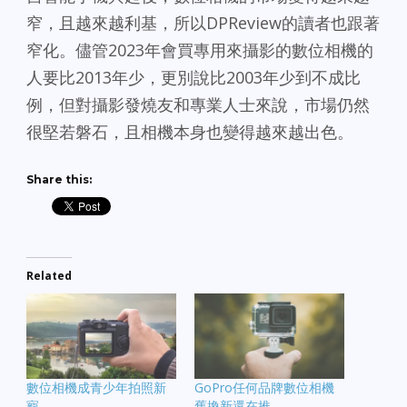
窄，且越來越利基，所以DPReview的讀者也跟著
窄化。儘管2023年會買專用來攝影的數位相機的
人要比2013年少，更別說比2003年少到不成比
例，但對攝影發燒友和專業人士來說，市場仍然
很堅若磐石，且相機本身也變得越來越出色。
Share this:
Related
數位相機成青少年拍照新
GoPro任何品牌數位相機
寵
舊換新還在推