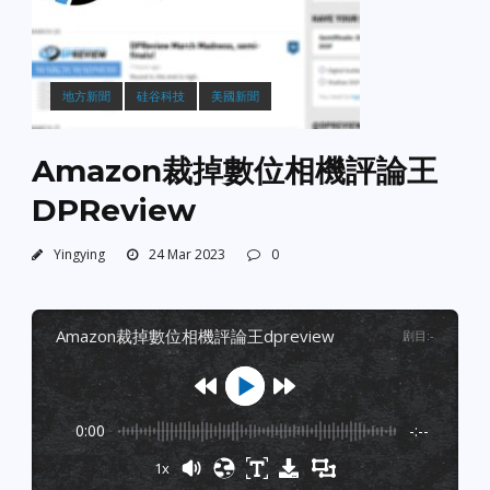
地方新聞
硅谷科技
美國新聞
Amazon裁掉數位相機評論王
DPReview
Yingying
24 Mar 2023
0
amazon裁掉數位相機評論王dpreview
剧目
:
-
0:00
-:--
1x