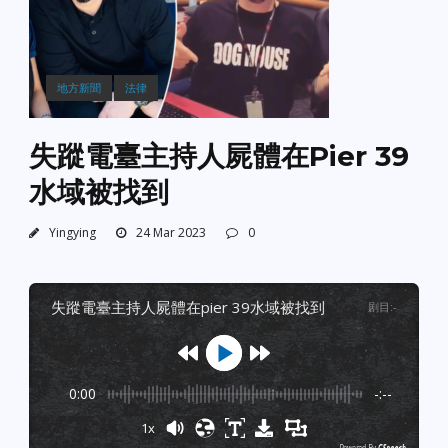
地方新聞
法律
失蹤電臺主持人屍體在Pier 39
水域被找到
Yingying
24 Mar 2023
0
失蹤電臺主持人屍體在pier 39水域被找到
剧目
:
-
0:00
-:--
1x