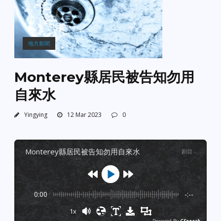
地方新聞
Monterey縣居民被告知勿用
自來水
Yingying
12 Mar 2023
0
monterey縣居民被告知勿用自來水
剧目
:
-
0:00
-:--
1x