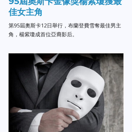
95屆奧斯卡金像獎楊紫瓊獲最
佳女主角
第95屆奧斯卡12日舉行，布蘭登費雪奪最佳男主
角，楊紫瓊成首位亞裔影后。