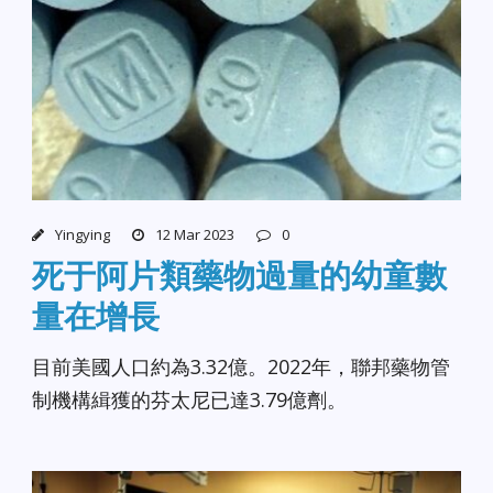
Yingying
12 Mar 2023
0
死于阿片類藥物過量的幼童數
量在增長
目前美國人口約為3.32億。2022年，聯邦藥物管
制機構緝獲的芬太尼已達3.79億劑。