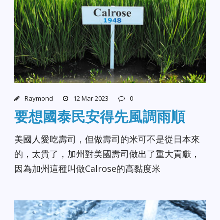
Raymond
12 Mar 2023
0
要想國泰民安得先風調雨順
美國人愛吃壽司，但做壽司的米可不是從日本來
的，太貴了，加州對美國壽司做出了重大貢獻，
因為加州這種叫做Calrose的高黏度米