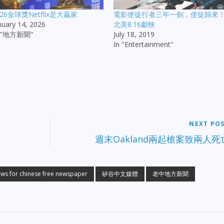
026金球獎Netflix是大贏家
電影使徒行者三年一劍，使徒歸來
nuary 14, 2026
北美8.16獻映
n "地方新聞"
July 18, 2019
In "Entertainment"
NEXT PO
週末Oakland兩起槍案致兩人死
ws for chinese free newspaper
矽谷中文媒體
老中地方新聞