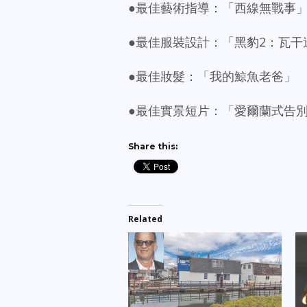
●最佳藝術指導：「西線無戰事
●最佳服裝設計：「黑豹2：瓦干達萬歲」（
●最佳妝髮：「我的鯨魚老爸」
●最佳實景短片：「愛爾蘭式告別」（An
Share this:
Related