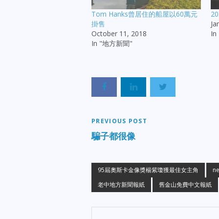
Tom Hanks曾居住的船屋以60萬元
2
掛售
Ja
October 11, 2018
I
In "地方新聞"
PREVIOUS POST
騙子都很像
95屆奧斯卡金像獎楊紫瓊獲最佳女主角
ne
老中地方新聞報紙
舊金山免費中文報紙