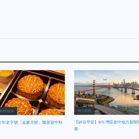
地方新聞
商情報導
【矽谷早安】8/6 灣區老中地方新聞
40 年老字號「金麥月餅」飄香迎中秋
要