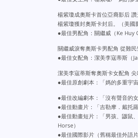
楊紫瓊成奧斯卡首位亞裔影后 
楊紫瓊獲封奧斯卡封后。（美國
●最佳男配角：關繼威（Ke Huy
關繼威淚奪奧斯卡男配角 從難
●最佳女配角：潔美李寇蒂斯（Jami
潔美李寇蒂斯奪奧斯卡女配角 
●最佳原創劇本：「媽的多重宇
●最佳改編劇本：「沒有聲音的女人們
●最佳動畫片：「吉勒摩．戴托羅之皮諾丘」
●最佳動畫短片：「男孩、鼴鼠、狐狸與馬」（
Horse）
●最佳國際影片（舊稱最佳外語片）：「西