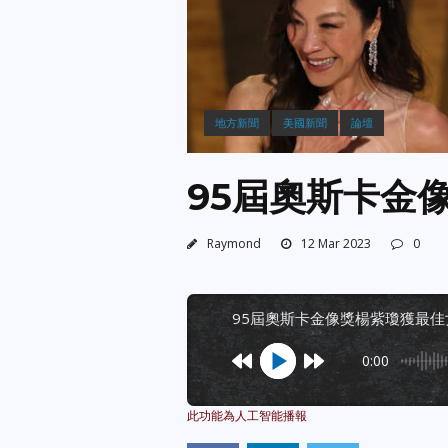
地方新聞
美國新聞
論壇
95屆奧斯卡金
Raymond
12 Mar 2023
0
95屆奧斯卡金像獎楊紫瓊獲最
0:00