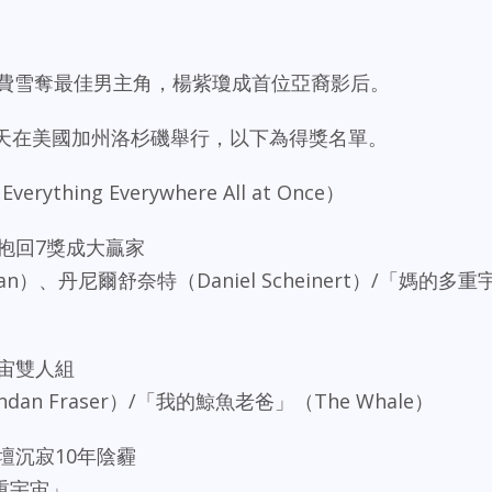
登費雪奪最佳男主角，楊紫瓊成首位亞裔影后。
今天在美國加州洛杉磯舉行，以下為得獎名單。
ing Everywhere All at Once）
抱回7獎成大贏家
an）、丹尼爾舒奈特（Daniel Scheinert）/「媽的多重
宙雙人組
n Fraser）/「我的鯨魚老爸」（The Whale）
壇沉寂10年陰霾
重宇宙」