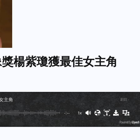
像獎楊紫瓊獲最佳女主角
佳女主角
剧目
:
-
-:--
1x
Powered By
GSpeech