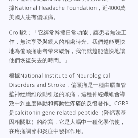
據National Headache Foundation，近4000萬
美國人患有偏頭痛。
Croll說：「它經常幹擾日常功能，讓患者無法工
作，無法享受與親人的相處時光。我們越能更快
地為偏頭痛患者帶來緩解，我們就越能儘快地讓
他們恢復失去的時間。」
根據National Institute of Neurological
Disorders and Stroke，偏頭痛是一種由腦血管
壁神經纖維啟動引起的頭痛，這種神經纖維會導
致中到重度悸動和搏動性疼痛的反復發作。CGRP
是calcitonin gene-related peptide（降鈣素基
因相關肽）的縮寫，它是大腦中一種化學信使，
在疼痛調節和炎症中發揮作用。