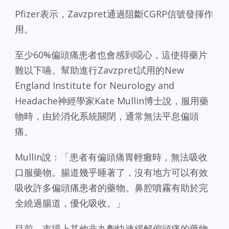
Pfizer表示，Zavzpret通過阻斷CGRP信號發揮作
用。
至少60%偏頭痛患者也會感到噁心，這使得藥片
難以下嚥。幫助進行Zavzpret試用的New
England Institute for Neurology and
Headache神經學家Kate Mullin博士說，服用藥
物時，由於消化系統關閉，通常無法平息偏頭
痛。
Mullin說：「患者有偏頭痛胃輕癱時，無法吸收
口服藥物。腸道幾乎睡著了，沒有地方可以有效
吸收許多偏頭痛患者的藥物。鼻腔噴霧有助於完
全繞過腸道，優化吸收。」
目前，市場上其他非丸劑快速緩解偏頭痛的藥物