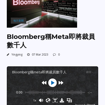
地方新聞
Bloomberg稱Meta即將裁員
數千人
Yingying
07 Mar 2023
0
bloomberg稱meta即將裁員數千人
剧目
:
-
0:00
-:--
1x