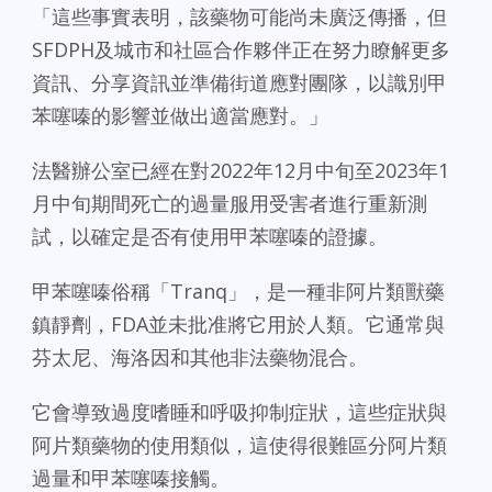
「這些事實表明，該藥物可能尚未廣泛傳播，但
SFDPH及城市和社區合作夥伴正在努力瞭解更多
資訊、分享資訊並準備街道應對團隊，以識別甲
苯噻嗪的影響並做出適當應對。」
法醫辦公室已經在對2022年12月中旬至2023年1
月中旬期間死亡的過量服用受害者進行重新測
試，以確定是否有使用甲苯噻嗪的證據。
甲苯噻嗪俗稱「Tranq」，是一種非阿片類獸藥
鎮靜劑，FDA並未批准將它用於人類。它通常與
芬太尼、海洛因和其他非法藥物混合。
它會導致過度嗜睡和呼吸抑制症狀，這些症狀與
阿片類藥物的使用類似，這使得很難區分阿片類
過量和甲苯噻嗪接觸。