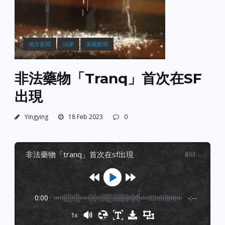
地方新聞
法律
美國新聞
非法藥物「Tranq」首次在SF
出現
Yingying
18 Feb 2023
0
非法藥物「tranq」首次在sf出現
剧目
:
-
0:00
-:--
1x