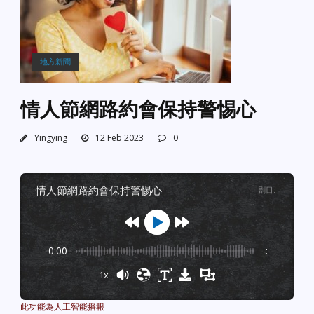
地方新聞
情人節網路約會保持警惕心
Yingying
12 Feb 2023
0
情人節網路約會保持警惕心
剧目
:
-
0:00
-:--
1x
Powered By
GSpeech