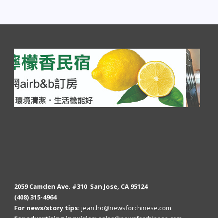
2059 Camden Ave. #310 San Jose, CA 95124
(408) 315-4964
For news/story tips:
jean.ho@newsforchinese.com