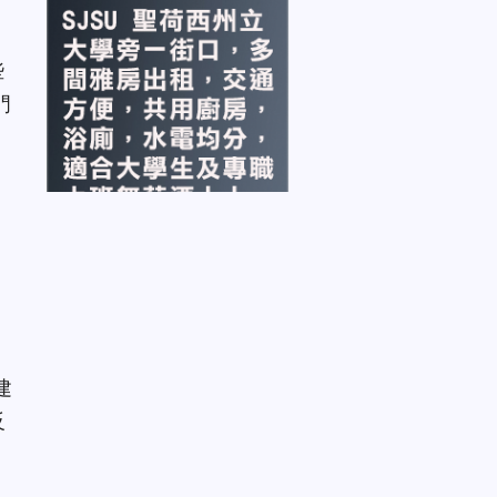
些
門
建
反