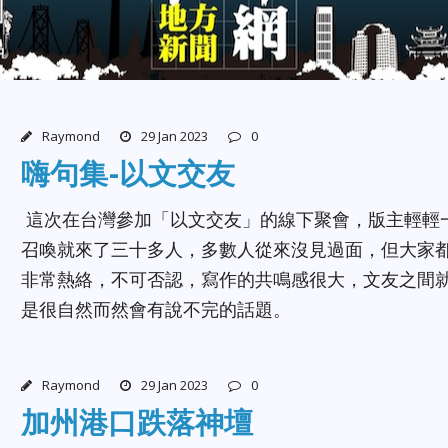
Raymond
29 Jan 2023
0
嗨句集-以文交友
這次在台灣參加「以文交友」的線下聚會，版主輕輕
召喚就來了三十多人，多數人從來沒見過面，但大家
非常熱絡，不可否認，寫作的共鳴感很大，文友之間
是很自然而然會有說不完的話題。
Raymond
29 Jan 2023
0
加州港口跌落神壇