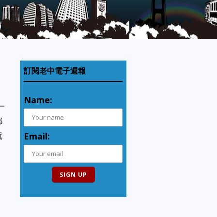
訂閱老中電子週報
Name:
一
都
就
Email: