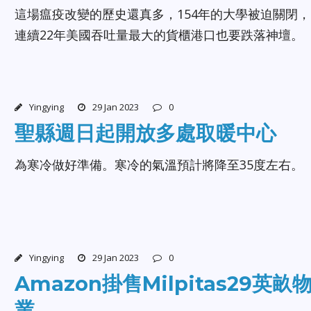
這場瘟疫改變的歷史還真多，154年的大學被迫關閉，
連續22年美國吞吐量最大的貨櫃港口也要跌落神壇。
Yingying
29 Jan 2023
0
聖縣週日起開放多處取暖中心
為寒冷做好準備。寒冷的氣溫預計將降至35度左右。
Yingying
29 Jan 2023
0
Amazon掛售Milpitas29英畝
業