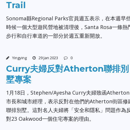
Trail
Sonoma縣Regional Parks官員週五表示，在本週早
時候一個大型遊民營地被清理後，Santa Rosa一條熱
步行和自行車道的一部分於週五重新開放。
Yingying
29 Jan 2023
0
Curry夫婦反對Atherton聯排別
墅專案
1月18日，Stephen/Ayesha Curry夫婦致函Atherton
市長和城市經理，表示反對在他們的Atherton街區修
聯排別墅。這對名人夫婦將「安全和隱私」問題作為
對23 Oakwood一個住宅專案的理由。