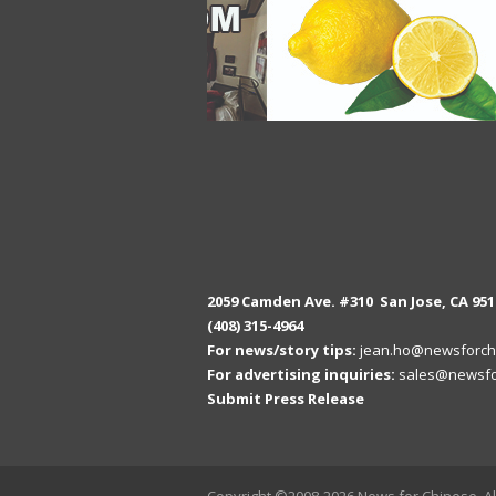
2059 Camden Ave. #310 San Jose, CA 951
(408) 315-4964
For news/story tips:
jean.ho@newsforch
For advertising inquiries:
sales@newsfo
Submit Press Release