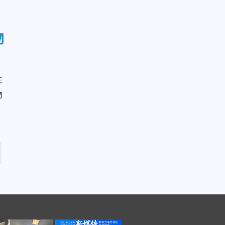
物
性
物