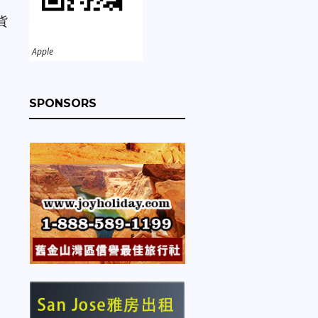
貨
Apple
SPONSORS