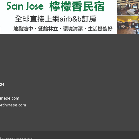
24
inese.com
rchinese.com