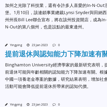
加州之光除了科技業，還有令許多人喜愛的In-N-Out
堡。1月10日，該連鎖事業總裁Lynsi Snyder與田納西
州州長Bill Lee聯合宣布，將在該州投資開店，成為In-
N-Out的第八個州，也是設點的最東邊州。
Yingying
23 Jan 2023
0
提前退休與認知能力下降加速有
Binghamton University經濟學家的最新研究表明，
前退休可能與年齡相關的認知能力下降加速有關。根
中國一項養老金專案的數據，研究結果表明，增加社
活動可能會降低提前退休所帶來的認知代價。
Yingying
23 Jan 2023
0