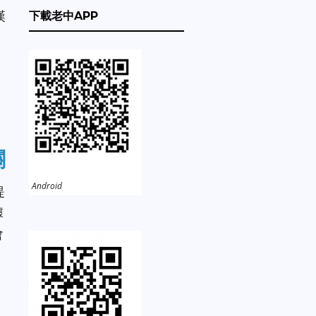
漢
下載老中APP
關
Android
提
據
會