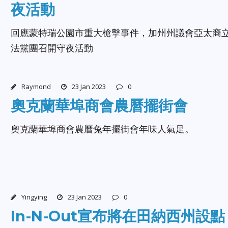
夜活動
回應蒙特瑞公園市重大槍擊事件，加州州議會亞太裔
法黨團召開守夜活動
Raymond
23 Jan 2023
0
奧克蘭華埠商會農曆擺街會
奧克蘭華埠商會農曆兔年擺街會年味人氣足。
Yingying
23 Jan 2023
0
In-N-Out宣布將在田納西州設點