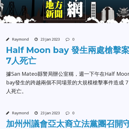
Raymond
23 Jan 2023
0
Half Moon bay 發生兩處槍擊
7人死亡
據San Mateo縣警局辦公室稱，週一下午在Half Moo
bay發生的跨越兩個不同場景的大規模槍擊事件造成 7
人死亡。
Raymond
23 Jan 2023
0
加州州議會亞太裔立法黨團召開