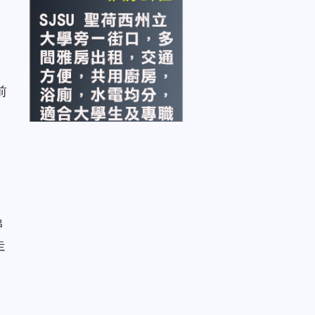
前
串
走