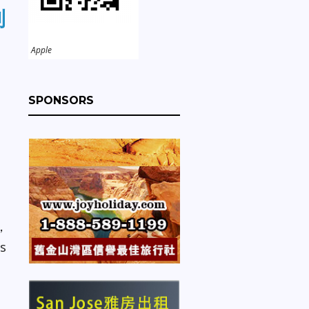
到
Apple
SPONSORS
，
s