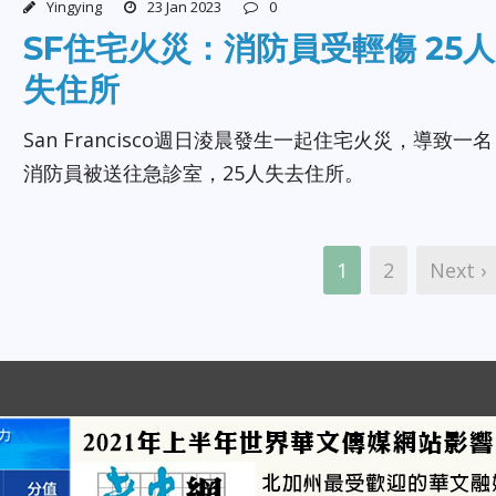
Yingying
23 Jan 2023
0
SF住宅火災：消防員受輕傷 25人
失住所
San Francisco週日淩晨發生一起住宅火災，導致一名
消防員被送往急診室，25人失去住所。
1
2
Next ›