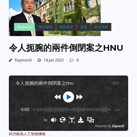
Business
地方新聞
焦點報導
論壇
駐站作家
令人扼腕的兩件倒閉案之HNU
Raymond
18 Jan 2023
0
令人扼腕的兩件倒閉案之hnu
剧目
:
-
0:00
-:--
1x
Powered By
GSpeech