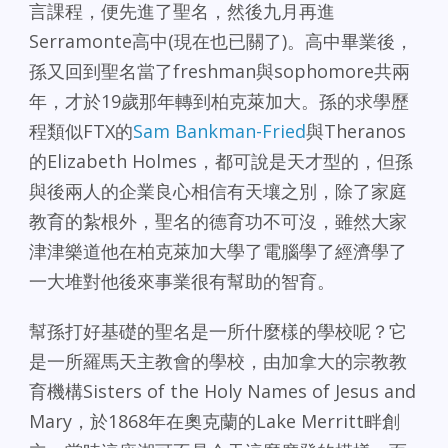
言課程，便先進了聖名，然後九月再進
Serramonte高中(現在也已關了)。高中畢業後，
孫又回到聖名當了freshman與sophomore共兩
年，才於19歲那年轉到柏克萊加大。孫的求學歷
程類似FTX的
Sam Bankman-Fried
與Theranos
的Elizabeth Holmes，都可說是天才型的，但孫
與後兩人的企業良心相信有天壤之別，除了家庭
教育的紮根外，聖名的德育功不可沒，雖然大家
津津樂道他在柏克萊加大學了電腦學了經濟學了
一大堆對他後來事業很有幫助的智育。
幫孫打好基礎的聖名是一所什麼樣的學校呢？它
是一所羅馬天主教會的學校，由加拿大的宗教教
育機構Sisters of the Holy Names of Jesus and
Mary，於1868年在奧克蘭的Lake Merritt畔創