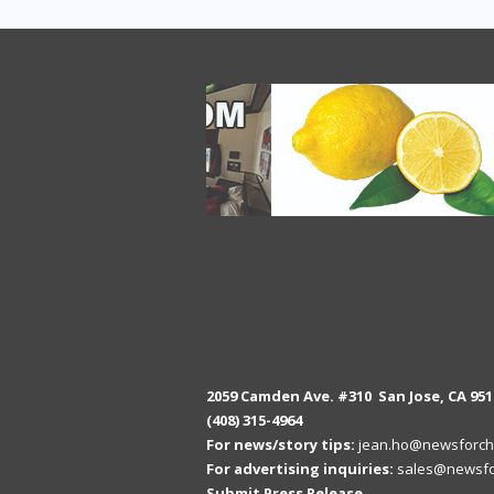
2059 Camden Ave. #310 San Jose, CA 951
(408) 315-4964
For news/story tips:
jean.ho@newsforch
For advertising inquiries:
sales@newsfo
Submit Press Release