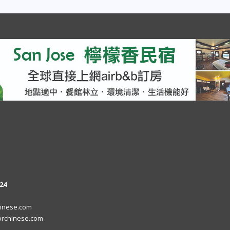
24
inese.com
rchinese.com