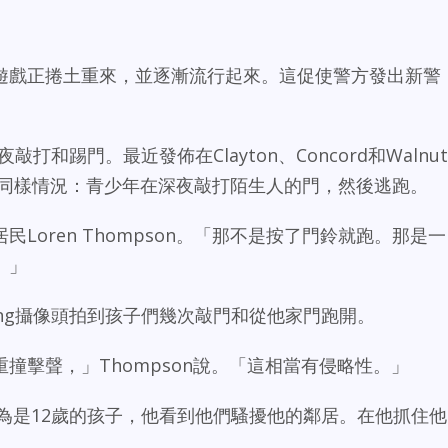
遊戲正捲土重來，並逐漸流行起來。這促使警方發出新警
敲打和踢門。最近發佈在Clayton、Concord和Walnut
都顯示了同樣情況：青少年在深夜敲打陌生人的門，然後逃跑。
居民Loren Thompson。「那不是按了門鈴就跑。那是一
。」
Ring攝像頭拍到孩子們幾次敲門和從他家門跑開。
撞擊聲，」Thompson說。「這相當有侵略性。」
他認為是12歲的孩子，他看到他們騷擾他的鄰居。在他抓住他