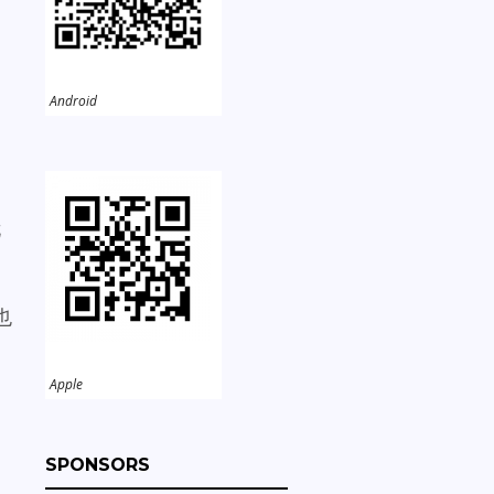
Android
尤
也
Apple
SPONSORS