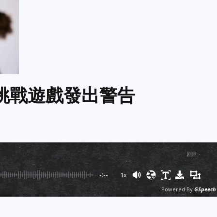
k挑戰遊戲發出警告
剧目
:
-
-:--
1x
Powered By
GSpeech