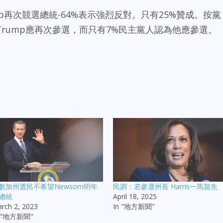
rump再次競選總統-64%表示強烈反對。只有25%贊成。按黨
rump應再次參選，而只有7%民主黨人認為他應參選。
數加州選民不希望Newsom明年
民調：若參選州長 Harris一馬當先
總統
April 18, 2025
rch 2, 2023
In "地方新聞"
n "地方新聞"