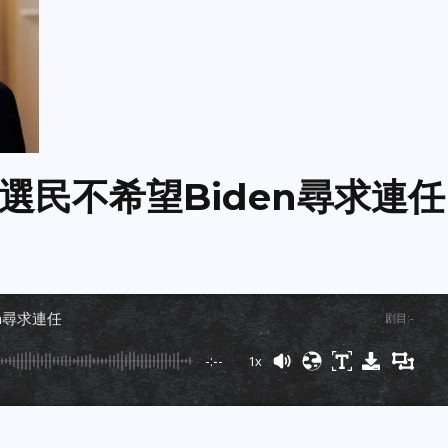
選民不希望Biden尋求連任
n尋求連任
剧目
:
-
-:--
1x
Powered By
GSpeech