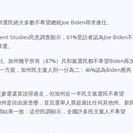
民絕大多數不希望總統Joe Biden尋求連任。
overnment Studies民意調查顯示，61%受訪者認為Joe Biden不
參選。
。加州幾乎所有（87%）共和黨選民都不希望Biden再
一方面，加州民主黨人則一分為二：46%認為Biden應再
。
再次參選還算說得過去，但加州近一半民主黨選民不希望
為加州是自由派堡壘，並且選舉人票超過比任何其他州。新
調結果一致：這些民調顯示，全國許多民主黨人不希望