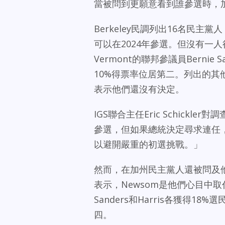
當被問到更願意看到誰參選時，
Berkeley民調列出16名民主
可以在2024年參選。但沒有一人得
Vermont的聯邦參議員Bernie 
10%得票率位居第二。列出的其
表示他們還沒有決定。
IGS聯合主任Eric Schick
參選，但如果總統決定尋求連任
以避開嚴重的初選挑戰。」
然而，在加州民主黨人還被問及
表示，Newsom是他們心目中取
Sanders和Harris各獲得18%
四。