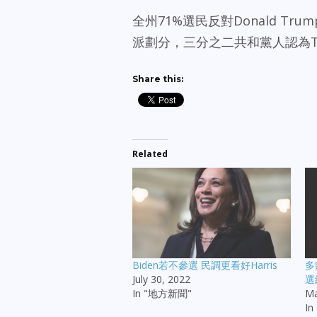
全州71%選民反對Donald T
派劃分，三分之二共和黨人認為T
Share this:
Related
Biden若不參選 民調更看好Harris
多
July 30, 2022
選
In "地方新聞"
Ma
I