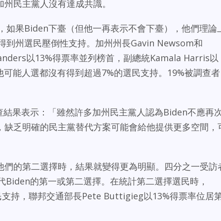
加州民主黨人沒有達成共識。
黨人，如果Biden下臺（但他一再表示不會下臺），他們理論
到州選民壓倒性支持。加州州長Gavin Newsom和
Sanders以13%得票率並列榜首，副總統Kamala Harris以
他可能人選都沒有得到超過7%的選民支持。19%被調查者
ler對調查結果表示：「雖然許多加州民主黨人認為Biden不應再
，缺乏明確的民主黨替代方案可能會給他提供更多空間，
他們的第二選擇時，結果就變得更為明顯。四分之一受訪
代Biden的第一或第二選擇。在統計第二選擇選民時，
選民支持，聯邦交通部長Pete Buttigieg以13%得票率位居