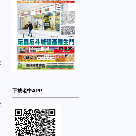
次
下載老中APP
民