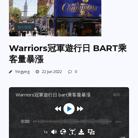
地方新聞
Warriors冠軍遊行日 BART乘
客量暴漲
Yingying
22 Jun 2022
0
warriors冠軍遊行日 bart乘客量暴漲
剧目
:
-
0:00
-:--
1x