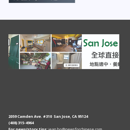
2059 Camden Ave. #310 San Jose, CA 95124
(408) 315-4964
For news/story tips:
jean.ho@newsforchinese.com