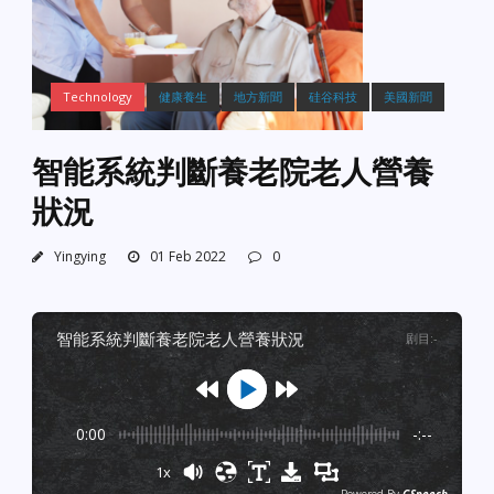
Technology
健康養生
地方新聞
硅谷科技
美國新聞
智能系統判斷養老院老人營養
狀況
Yingying
01 Feb 2022
0
智能系統判斷養老院老人營養狀況
剧目
:
-
0:00
-:--
1x