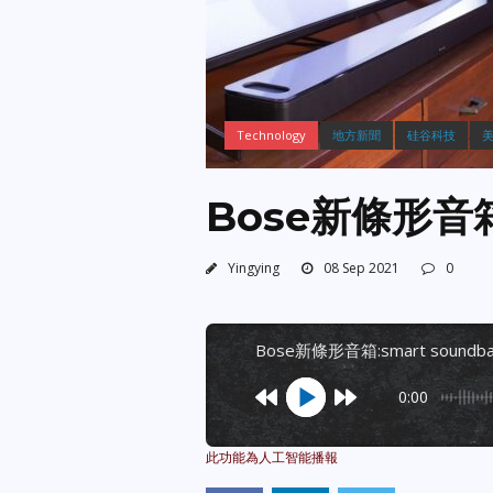
Technology
地方新聞
硅谷科技
Bose新條形音箱:
Yingying
08 Sep 2021
0
bose新條形音箱:smart soundba
0:00