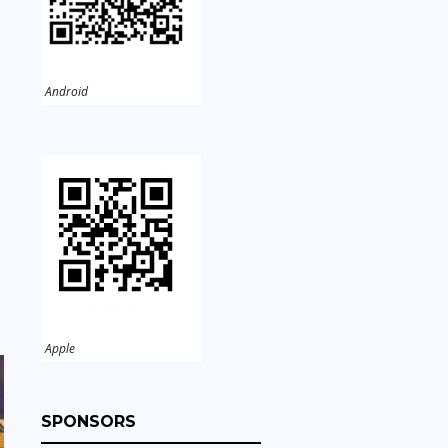
Android
。
Apple
SPONSORS