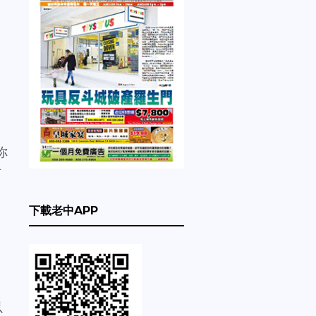
你
有
下載老中APP
以