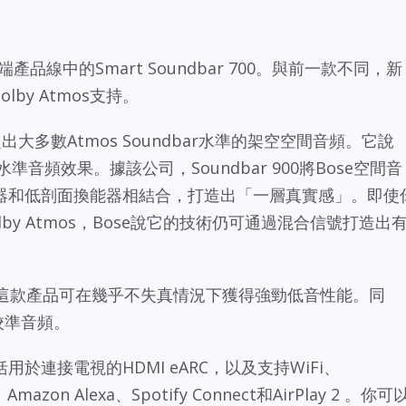
品線中的Smart Soundbar 700。與前一款不同，新
Dolby Atmos支持。
供超出大多數Atmos Soundbar水準的架空空間音頻。它說
產生水準音頻效果。據該公司，Soundbar 900將Bose空間音
器和低剖面換能器相結合，打造出「一層真實感」。即使
by Atmos，Bose說它的技術仍可通過混合信號打造出
t技術，這款產品可在幾乎不失真情況下獲得強勁低音性能。同
間校準音頻。
於連接電視的HDMI eARC，以及支持WiFi、
t、Amazon Alexa、Spotify Connect和AirPlay 2 。你可