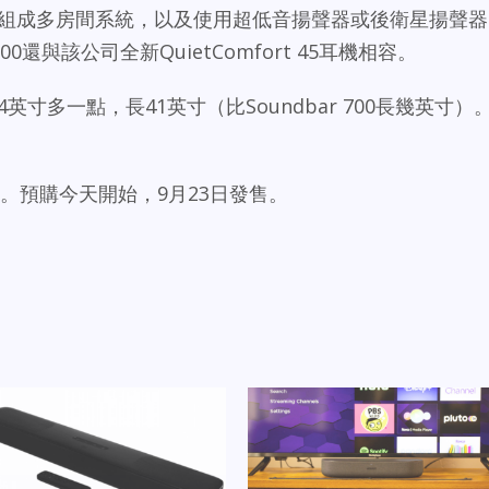
箱組成多房間系統，以及使用超低音揚聲器或後衛星揚聲器
00還與該公司全新QuietComfort 45耳機相容。
英寸多一點，長41英寸（比Soundbar 700長幾英寸）
。
價900元。預購今天開始，9月23日發售。