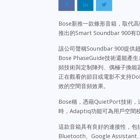
Bose新推一款條形音箱，取代高端產
推出的Smart Soundbar 900有
該公司聲稱Soundbar 900提
Bose PhaseGuide技術還能
頻技術與定制陣列、偶極子換能
正在觀看的節目或電影不支持Dol
效的空間音頻效果。
Bose稱，憑藉QuietPor
時，Adaptiq功能可為用戶空
這款音箱具有良好的連接性，包括用
Bluetooth、Google Assistan