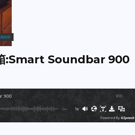
美國新聞
Smart Soundbar 900
r 900
剧目
:
-
-:--
1x
Powered By
GSpeech