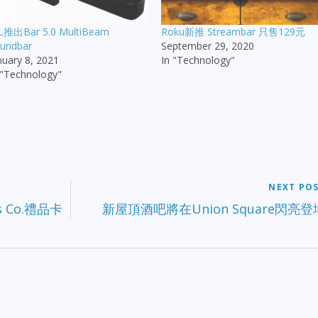
L推出Bar 5.0 MultiBeam
Roku新推 Streambar 只售129元
undbar
September 29, 2020
nuary 8, 2021
In "Technology"
 "Technology"
NEXT PO
 Co.禮品卡
新屋頂酒吧將在Union Square閃亮登