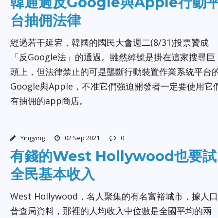
韓通過反Google與Apple行動
台抽佣法律
經過若干延宕，韓國的國民大會週二(8/31)投票贊成
「反Google法」的通過。雖然綽號是掛在這家搜尋巨
頭上，但法律禁止的可是壟斷行動裝置作業系統平台
Google與Apple，不准它們強迫開發者一定要使用它
有抽佣的app商店。
Yingying
02 Sep 2021
0
有錢的West Hollywood也要試
全民基本收入
West Hollywood，名人聚集的有名富裕城市，據人口
普查局資料，那裡的人均收入中位數是全國平均的兩