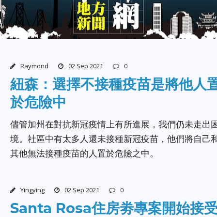
Raymond
02 Sep 2021
0
紐森：選擇不接種疫苗是將他人
於危險中
儘管加州在對抗新冠疫情上有所進展，我們仍未走出
境。社區中有太多人還未接種新冠疫苗，他們將自己
其他無法接種疫苗的人置於危險之中。
Yingying
02 Sep 2021
0
Santa Rosa住房劵專案開始接