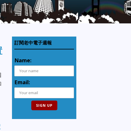
訂閱老中電子週報
置
Name:
困
Email:
和
受