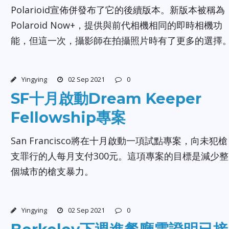
Polarioid宣佈併發布了它的後續版本。新版本被稱為
Polaroid Now+，提供與前代相機相同的即時相機功
能，但這一次，攝影師在拍攝照片時有了更多的選擇
Yingying
02 Sep 2021
0
SF十月啟動Dream Keeper
Fellowship專案
San Francisco將在十月啟動一項試點專案，向未犯槍
支罪行的人每月支付300元。這項專案的目標是減少整
個城市的槍支暴力。
Yingying
02 Sep 2021
0