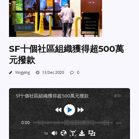
地方新聞
SF十個社區組織獲得超500萬
元撥款
Yingying
13 Dec 2020
0
sf十個社區組織獲得超500萬元撥款
剧目
:
-
0:00
-:--
1x