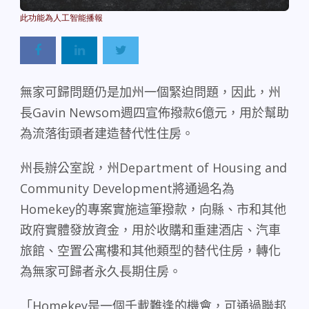
Powered By
GSpeech
無家可歸問題仍是加州一個緊迫問題，因此，州
長
Gavin Newsom
週四宣佈撥款
6
億元，用於幫助
為流落街頭者建造替代性住房。
州長辦公室說，州
Department of Housing and
Community Development
將通過名為
Homekey
的專案實施這筆撥款，向縣、市和其他
政府實體發放資金，用於收購和重建酒店、汽車
旅館、空置公寓樓和其他類型的替代住房，轉化
為無家可歸者永久長期住房。
「
Homekey
是一個千載難逢的機會，可通過聯邦