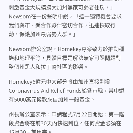
刺激基金大規模擴大加州無家可歸者住房，」
Newsom
在一份聲明中說，「這一獨特機會要求
我們與市、縣合作夥伴密切合作，迅速採取行
動，保護加州最弱勢人群。」
Newsom
辦公室說，
Homekey
專案致力於推動種
族和地理平等，具體目標是解決無家可歸問題對
整個州黑人和拉丁裔社區的影響。
Homekey6
億元中大部分將由加州直接劃撥
Coronavirus Aid Relief Funds
給各市縣，其中還
有
5000
萬元撥款來自加州一般基金。
州長辦公室表示，申請程式
7
月
22
日開始，第一階
段資金將在前
30
天內快速到位。任何資金必須在
12
月
30
日前用完。