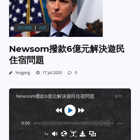
地方新聞
法律
Newsom撥款6億元解決遊民
住宿問題
Yingying
17 Jul 2020
0
newsom撥款6億元解決遊民住宿問題
剧目
:
-
0:00
-:--
1x