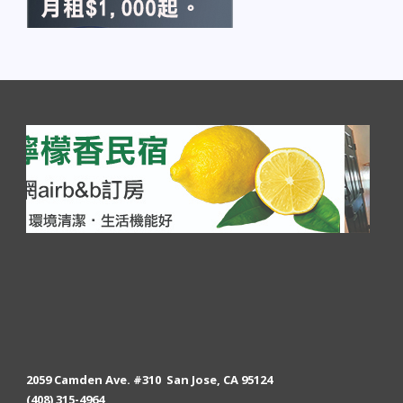
2059 Camden Ave. #310 San Jose, CA 95124
(408) 315-4964