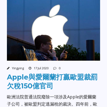
Yingying
17 Jul 2020
0
Apple與愛爾蘭打贏歐盟裁罰
欠稅150億官司
歐洲法院普通法院廢除一項涉及Apple的愛爾蘭
子公司，被歐盟判定逃漏稅的裁決。四年前，歐