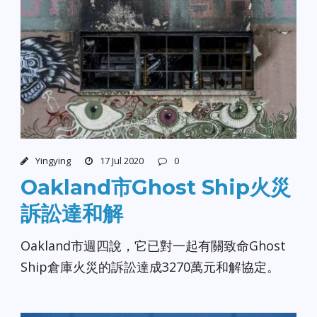
Yingying
17 Jul 2020
0
Oakland市Ghost Ship火災
訴訟達和解
Oakland市週四說，它已對一起有關致命Ghost
Ship倉庫火災的訴訟達成3270萬元和解協定。