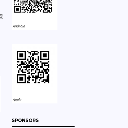
線
Android
Apple
SPONSORS