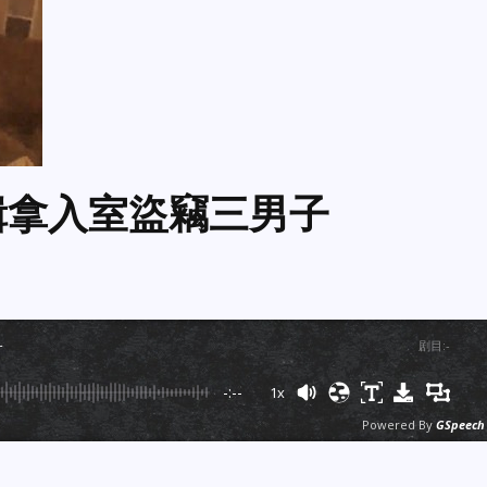
警方緝拿入室盜竊三男子
子
剧目
:
-
-:--
1x
Powered By
GSpeech