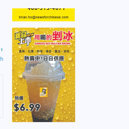
ST
th