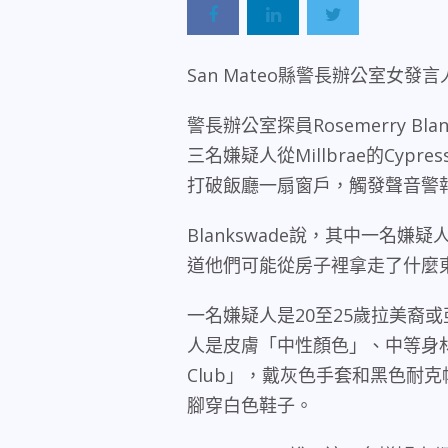
San Mateo
縣警長辦公室女發言
警長辦公室探員
Rosemerry Bla
三名嫌疑人從
Millbrae
的
Cypres
打破飯廳一扇窗戶，觸發聲音警
Blankswade
說，其中一名嫌疑
道他們可能從房子裡拿走了什麼
一名嫌疑人是
20
至
25
歲拉美裔或
人是皮膚「中性顏色」、中等身
Club
」，戴灰色手套和黑色耐克
腳穿白色鞋子。