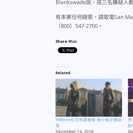
Blankswade
說，這三名嫌疑人
有本案任何線索，請致電
San Ma
（
800
）
547-2700
。
Share this:
Related
Millbrae住宅包裹被偷 兩小偷正被緝
男
拿
財
December 14, 2018
Ma