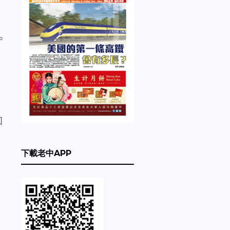
。
，
知
下載老中APP