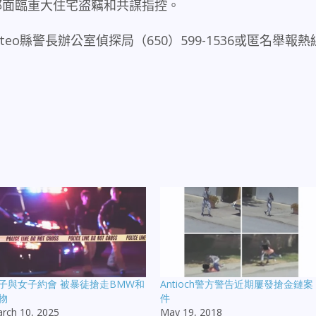
都面臨重大住宅盜竊和共謀指控。
teo
縣警長辦公室偵探局（
650
）
599-1536
或匿名舉報熱
子與女子約會 被暴徒搶走BMW和
Antioch警方警告近期屢發搶金鏈案
物
件
rch 10, 2025
May 19, 2018