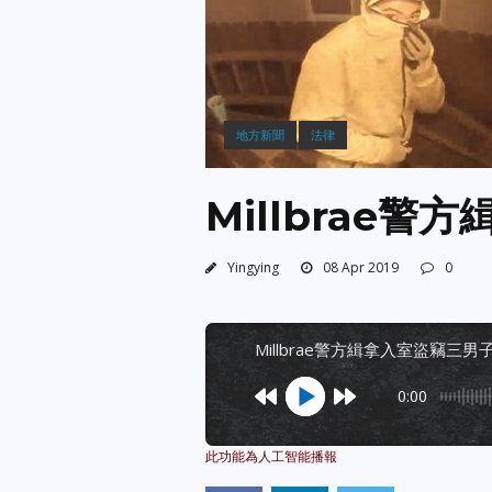
地方新聞
法律
Millbrae
Yingying
08 Apr 2019
0
millbrae警方緝拿入室盜竊三男
0:00