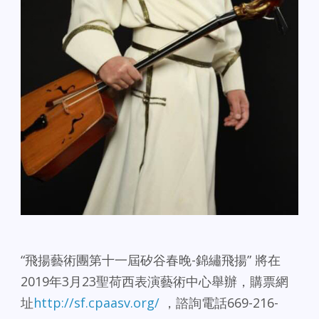
“飛揚藝術團第十一屆矽谷春晚-錦繡飛揚” 將在
2019年3月23聖荷西表演藝術中心舉辦，購票網
址
http://sf.cpaasv.org/
，諮詢電話669-216-