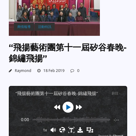
商情報導
活動特訊
“飛揚藝術團第十一屆矽谷春晚-
錦繡飛揚”
Raymond
18 Feb 2019
0
“飛揚藝術團第十一屆矽谷春晚-錦繡飛揚”
剧目
:
-
0:00
-:--
1x