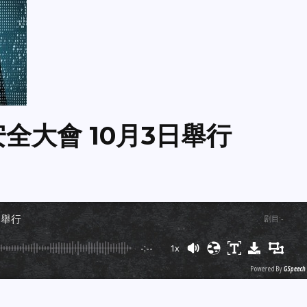
安全大會 10月3日舉行
日舉行
剧目
:
-
-:--
1x
Powered By
GSpeech