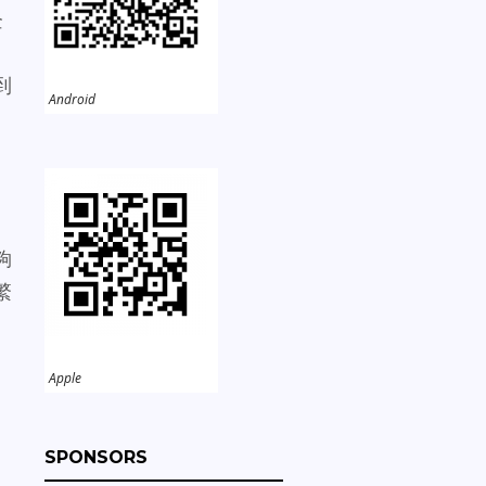
企
，
到
Android
、
夠
繁
Apple
SPONSORS