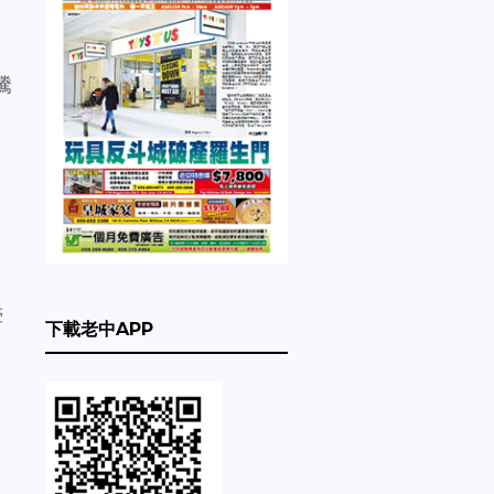
騰
牽
下載老中APP