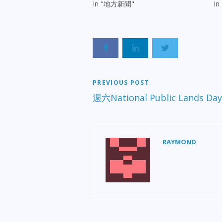
In "地方新聞"
I
PREVIOUS POST
週六National Public Lands 
RAYMOND