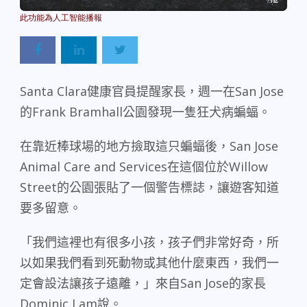
Powered By
GSpeech
Santa Clara
健康官員提醒家長，週一在
San Jose
的
Frank Bramhall
公園發現一隻狂犬病蝙蝠。
在靠近棒球場的地方撿取這只蝙蝠後，
San Jose
Animal Care and Services
在這個位於
Willow
Street
的公園張貼了一個警告標誌，讓遊客知道
要多留意。
「我們這裡也有很多小孩，孩子們非常好奇，所
以如果我們看到死動物或其他什麼東西，我們一
定會設法讓孩子遠離，」來自
San Jose
的家長
Dominic Lam
說。