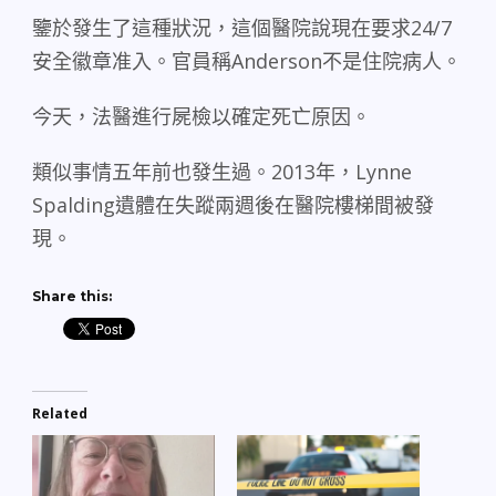
鑒於發生了這種狀況，這個醫院說現在要求
24/7
安全徽章准入。官員稱
Anderson
不是住院病人。
今天，法醫進行屍檢以確定死亡原因。
類似事情五年前也發生過。
2013
年，
Lynne
Spalding
遺體在失蹤兩週後在醫院樓梯間被發
現。
Share this:
Related