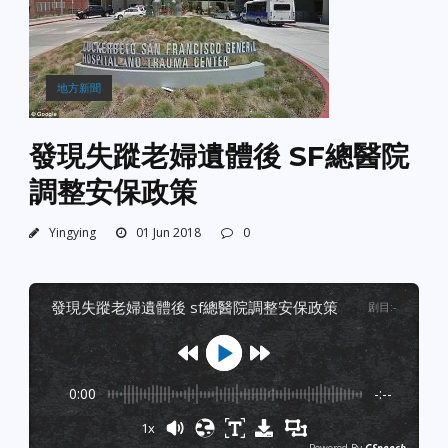
地方新聞
發現失蹤老婦遺體後 SF總醫院
調整安保政策
Yingying
01 Jun 2018
0
發現失蹤老婦遺體後 sf總醫院調整安保政策
剧目
:
-
0:00
-:--
1x