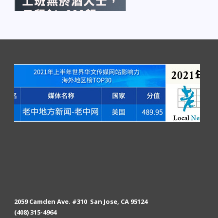
2059 Camden Ave. #310 San Jose, CA 95124
(408) 315-4964