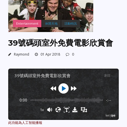
Entertainment
休閒天地
活動特訊
39號碼頭室外免費電影欣賞會
Raymond
01 Apr 2018
0
39號碼頭室外免費電影欣賞會
剧目
:
-
0:00
-:--
1x
Powered By
GSpeech