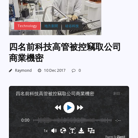
Technology
地方新聞
硅谷科技
四名前科技高管被控竊取公司
商業機密
Raymond
10 Dec 2017
0
四名前科技高管被控竊取公司商業機密
剧目
:
-
0:00
-:--
1x
Powered By
GSpeech