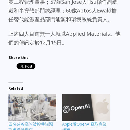
團工程管理董事；57歲San Jose人Hsu擔任副總
裁和半導體部門總經理；60歲Aptos人Ewald擔
任替代能源產品部門能源和環境系統負責人。
上述四人目前無一人就職Applied Materials。他
們的傳訊定於12月15日。
Share this:
Related
四名矽谷高管被控共謀竊
Apple訴OpenAI竊取商業
取半導體機密
機密