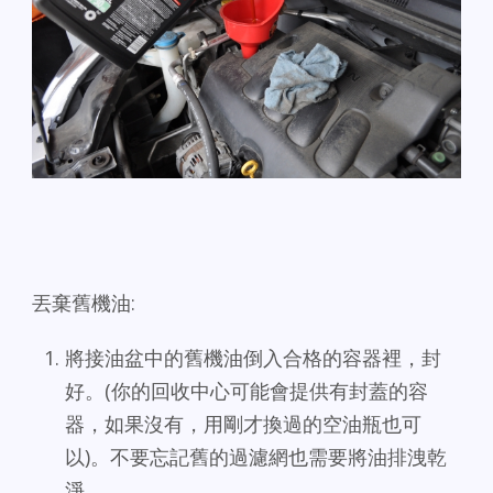
丟棄舊機油:
將接油盆中的舊機油倒入合格的容器裡，封
好。(你的回收中心可能會提供有封蓋的容
器，如果沒有，用剛才換過的空油瓶也可
以)。不要忘記舊的過濾網也需要將油排洩乾
淨。