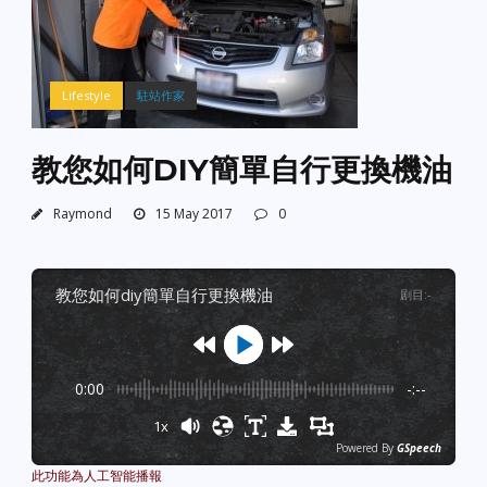
Lifestyle
駐站作家
教您如何DIY簡單自行更換機油
Raymond
15 May 2017
0
教您如何diy簡單自行更換機油
剧目
:
-
0:00
-:--
1x
Powered By
GSpeech