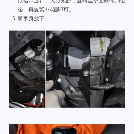
依指示進行。大致來說，旋轉至墊圈觸碰到位
後，再旋緊1/4圈即可。
將車身放下。