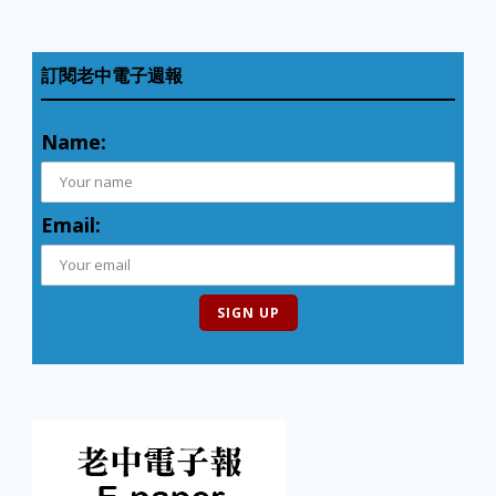
using 使用時不要
吸煙 ．Causes severe
burns on contact 接觸
會造成嚴重燙傷 ．Can
訂閱老中電子週報
burn eyes or
skin 可燙傷眼
Name:
睛和皮膚 推薦以下較無害
的清潔產品： 煮食用蘇打
粉 ─ 加水，可以成為全能
清潔劑。 硼砂─ 可去除馬
Email:
桶污垢。 檸檬 ─可清除窗
戶上的油印。 植物成分液
體肥皂─ 例如卡斯提亞橄
欖皂，加水稀釋就可成全
能清潔劑。…