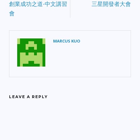
便、省錢又環保的方法來
創業成功之道-中文講習
三星開發者大會
清潔家居、花園和車。 如
會
何選擇清潔產品？ 首選無
毒又環保產品 很多清潔產
品藏有害的化學物質，導
致眼睛、皮膚和呼吸道過
敏，以及影響免疫系統和
MARCUS KUO
身體健康。我們應該選擇
那些帶有積極環保性質的
產品，例如：可自然分
解、低毒性、容易揮發。
這樣既可把對我們健康的
損害減至最低，又可保謢
灣區自然環境。 認真細看
產品標籤 看看有沒有小心
(Caution）、警告
LEAVE A REPLY
（Warning）、危險
（Danger）、有毒
（Poison）這些字眼。在
產品標籤上，這些字是用
來提醒消費者產品帶有劇
烈毒性，小心任何中毒和
致命的可能性。然而，這