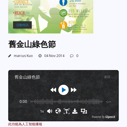
活動特訊
舊金山綠色節
marcus Kuo
04 Nov 2014
0
舊金山綠色節
剧目
:
-
0:00
-:--
1x
Powered By
GSpeech