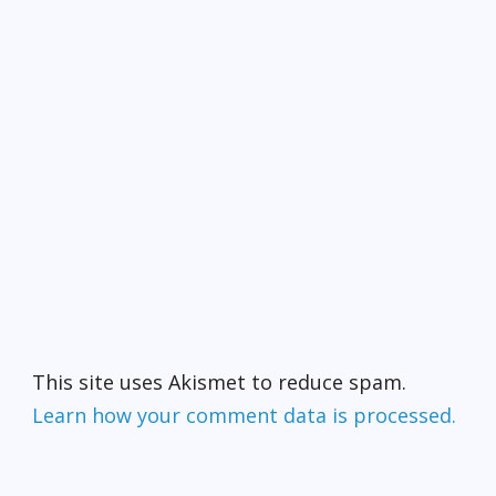
些標誌字眼只用於有即時
危害性的產品。在大部分
情況下，標籤不會提供長
遠和慢性危害身體或者環
境的資料，例如產品是否
含有導致天生畸形、腎臟
或肝臟損害、癌症或肺病
的化學毒性，所以，最好
不要購買這些產品，如果
它們標籤上說明： ．
Harmful or fatal if
swallowed 吞食有害
或致命 ．Use only in a
well-ventilated area 僅在
通風良好的地方使用 ．
Flammable or
combustible 易
This site uses Akismet to reduce spam.
燃或可燃 ．Do not use
Learn how your comment data is processed.
near heat or
flame 不要靠近熱源
或火焰使用 ．Do not
smoke while