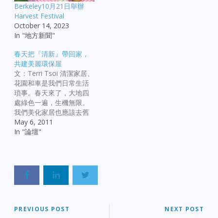
Berkeley10月21日舉辦
Harvest Festival
October 14, 2023
In "地方新聞"
春天把『清新』帶回家，
共建美麗環保屋
文：Terri Tsoi 清潔家居、
花園和車是我們日常生活
瑣事。春天來了，大地四
處綠色一遍，生機無限。
我們美化家居也應該去舊
迎新，來個清新開始，使
May 6, 2011
用嶄新的綠色方法。 灣區
In "論壇"
防止污染團體推出「讓
『清新』返回春天大掃
除」行動，鼓勵市民使用
無毒的清潔和殺蟲劑、節
約用水及把有害廢物，如
舊油漆、機油和藥品等送
去附近處理站。另外，環
保專家提供了一些簡單方
PREVIOUS POST
NEXT POST