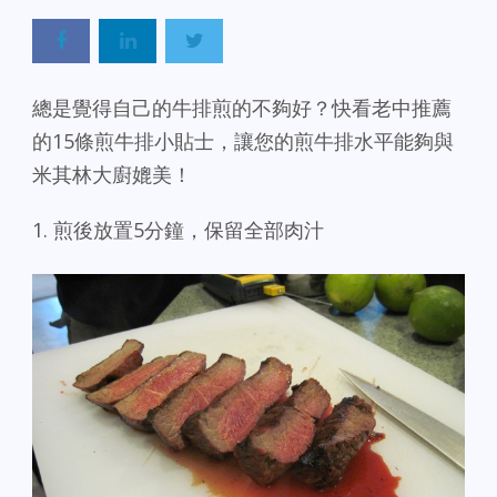
總是覺得自己的牛排煎的不夠好？
快看老中推薦
的15條煎牛排小貼士，讓您的煎牛排水平能夠與
米其林大廚媲美！
1. 煎後放置5分鐘，保留全部肉汁