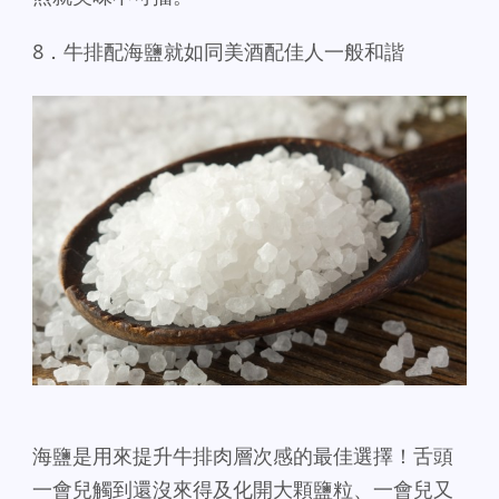
8．牛排配海鹽就如同美酒配佳人一般和諧
海鹽是用來提升牛排肉層次感的最佳選擇！舌頭
一會兒觸到還沒來得及化開大顆鹽粒、一會兒又