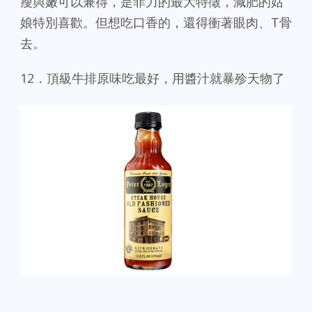
瘦與嫩可以兼得，是菲力的最大特徵，減肥的姑
娘特別喜歡。但想吃口香的，還得衝著眼肉、T骨
去。
12．頂級牛排原味吃最好，用醬汁就暴殄天物了