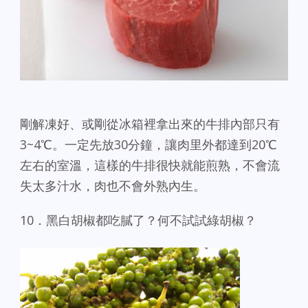
剛解凍好、或剛從冰箱裡拿出來的牛排內部只有
3~4℃。一定先放30分鐘，讓肉里外都達到20℃
左​​右的室溫，這樣的牛排很快就能煎熟，不會流
失太多汁水，肉也不會外熟內生。
10．黑白胡椒都吃膩了？何不試試綠胡椒？