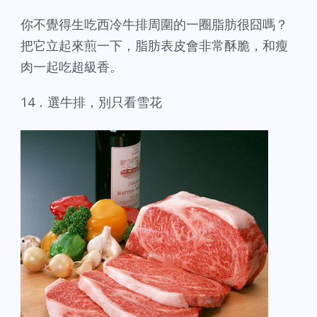
你不覺得生吃西冷牛排周圍的一圈脂肪很囧嗎？
把它立起來煎一下，脂肪表皮會非常酥脆，和瘦
肉一起吃超級香。
14．選牛排，別只看雪花