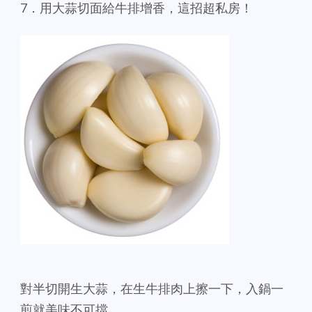
7．用大蒜切面給牛排增香，這招超私房！
對半切開生大蒜，在生牛排肉上擦一下，入鍋一
煎就美味不可擋。