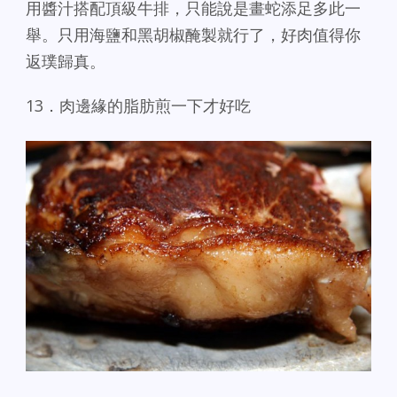
用醬汁搭配頂級牛排，只能說是畫蛇添足多此一
舉。只用海鹽和黑胡椒醃製就行了，好肉值得你
返璞歸真。
13．肉邊緣的脂肪煎一下才好吃