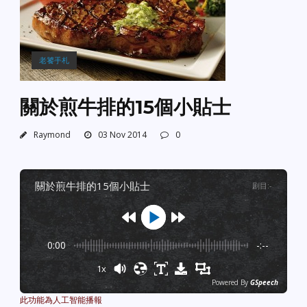
老饕手札
關於煎牛排的15個小貼士
Raymond
03 Nov 2014
0
關於煎牛排的15個小貼士
剧目
:
-
0:00
-:--
1x
Powered By
GSpeech