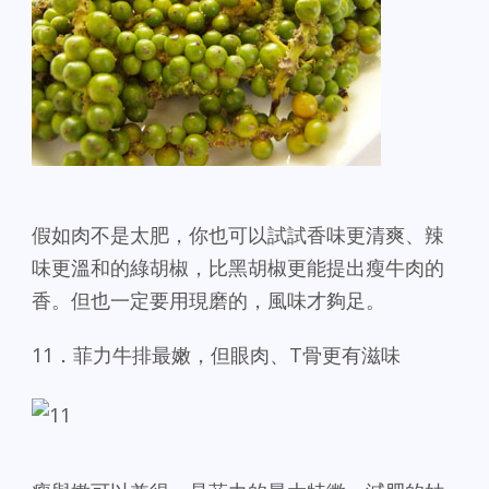
假如肉不是太肥，你也可以試試香味更清爽、辣
味更溫和的綠胡椒，比黑胡椒更能提出瘦牛肉的
香。但也一定要用現磨的，風味才夠足。
11．菲力牛排最嫩，但眼肉、T骨更有滋味