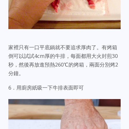
家裡只有一口平底鍋就不要追求厚肉了。有烤箱
倒可以試試4cm厚的牛排，每面都用大火封煎30
秒，然後再放進預熱260℃的烤箱，兩面分別烤2
分鐘。
6．用廚房紙吸一下牛排表面即可