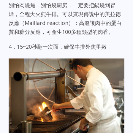
別怕肉燒焦，別怕燒廚房，一定要​​把鍋燒到冒
煙，全程大火煎牛排。可以實現傳說中的美拉德
反應（Maillard reaction）：高溫讓肉中的蛋白
質和糖分反應，可產生100多種類型的肉香。
4．15~20秒翻一次面，確保牛排外焦里嫩