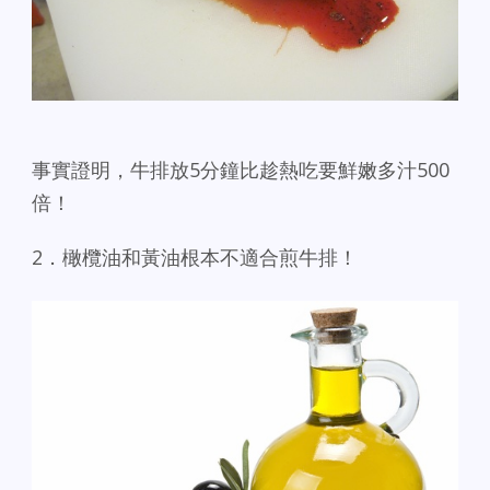
事實證明，牛排放5分鐘比趁熱吃要鮮嫩多汁500
倍！
2．橄欖油和黃油根本不適合煎牛排！