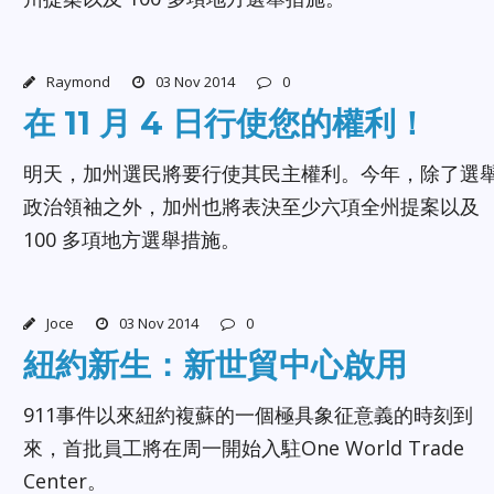
Raymond
03 Nov 2014
0
在 11 月 4 日行使您的權利！
明天，加州選民將要行使其民主權利。今年，除了選
政治領袖之外，加州也將表決至少六項全州提案以及
100 多項地方選舉措施。
Joce
03 Nov 2014
0
紐約新生：新世貿中心啟用
911事件以來紐約複蘇的一個極具象征意義的時刻到
來，首批員工將在周一開始入駐One World Trade
Center。