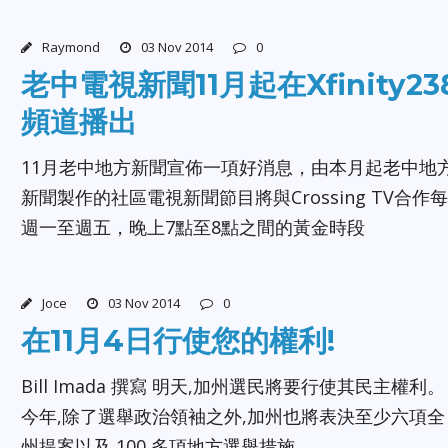
Raymond
03 Nov 2014
0
老中電視新聞11月起在Xfinity23
頻道播出
11月老中地方新聞宣佈一項好消息，由本月起老中地
新聞製作的社區電視新聞節目將與Crossing TV合作每
週一至週五，晚上7點至8點之間的黃金時段
Joce
03 Nov 2014
0
在11月4日行使您的權利!
Bill Imada 撰寫 明天,加州選民將要行使其民主權利。
今年,除了選舉政治領袖之外,加州也將表決至少六項全
州提案以及 100 多項地方選舉措施。