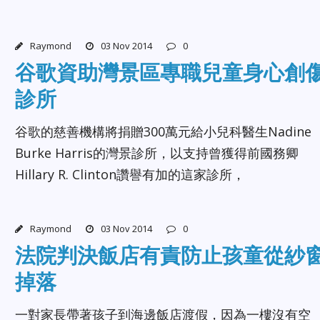
Raymond
03 Nov 2014
0
谷歌資助灣景區專職兒童身心創
診所
谷歌的慈善機構將捐贈300萬元給小兒科醫生Nadine
Burke Harris的灣景診所，以支持曾獲得前國務卿
Hillary R. Clinton讚譽有加的這家診所，
Raymond
03 Nov 2014
0
法院判決飯店有責防止孩童從紗
掉落
一對家長帶著孩子到海邊飯店渡假，因為一樓沒有空