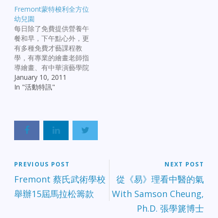
Fremont蒙特梭利全方位
幼兒園
每日除了免費提供營養午
餐和早，下午點心外，更
有多種免費才藝課程教
學，有專業的繪畫老師指
導繪畫、有中華演藝學院
所指導的專業舞蹈等多
January 10, 2011
項，還有數學和英文閱
In "活動特訊"
讀，
PREVIOUS POST
NEXT POST
Fremont 蔡氏武術學校
從《易》理看中醫的氣
舉辦15屆馬拉松籌款
With Samson Cheung,
Ph.D. 張學篪博士