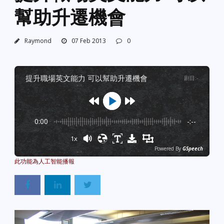
幫助升遷機會
Raymond
07 Feb 2013
0
提升職場英文能力 可以幫助升遷機會
剧目
:
-
0:00
-:--
1x
Powered By
GSpeech