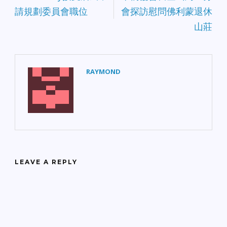
億元。 2010年4月份3.29
請規劃委員會職位
會探訪慰問佛利蒙退休
億元銷售和使用稅收入包
括增加的3600萬元。這部
山莊
分增加的收入得益於2009
年1月生效的稅率提高。
2010年4月柴油消費顯示
加州人總共使用2.04億加
RAYMOND
侖，比2009年2.2億加侖的
數字下降了7.1%。 2010年
4月加州柴油價格是3.21元
每加侖，比2009年4月份
的2.34元每加侖增長了
37%。柴油消費一般緊跟
經濟活動，特別與建築和
貨品運輸聯繫緊密。
BOE通過燃料分銷商的納
LEAVE A REPLY
稅收入監控消費量。每月
報告的數字是包含BOE審
計評估值，返款，修訂和
延遲納稅申報以及加州主
審計師辦公室返款在內的
淨消費量。 2010年5月數
據安排在2010年8月底公