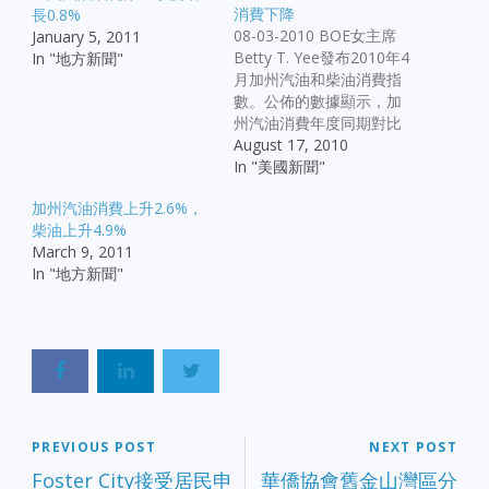
消費下降
長0.8%
08-03-2010 BOE女主席
January 5, 2011
Betty T. Yee發布2010年4
In "地方新聞"
月加州汽油和柴油消費指
數。公佈的數據顯示，加
州汽油消費年度同期對比
略微增長0.6%，而柴油年
August 17, 2010
度同期下降7.1%。自10月
In "美國新聞"
份以來，柴油下降幅度最
加州汽油消費上升2.6%，
大。 汽油消費在2010年4
柴油上升4.9%
月上升0.6%：10年4月消
March 9, 2011
費12.55億加侖汽油，而
In "地方新聞"
2009年4月為12.48億加侖
汽油。加州2010年4月汽
油零售價格為3.14元每加
侖，比2009年4月的平均
零售價格2.38元每加侖上
漲32%。 2010年4月加州
汽油銷售產生的銷售和使
用稅為3.29億元，比2009
PREVIOUS POST
NEXT POST
年4月按照較低價格銷售所
產生的2.19億元增長了1.1
Foster City接受居民申
華僑協會舊金山灣區分