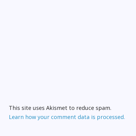
佈。所有月度、季度和年
度數據可以訪問
www.boe.ca.gov/sptaxprog/spftrpts
查看。
This site uses Akismet to reduce spam.
Learn how your comment data is processed.