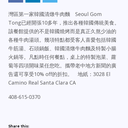
灣區第一家韓國清燉牛肉麵 Seoul Gom
Tong已經開張10多年，推出各種韓國傳統美食。
該餐館提供的不是韓國燒烤而是真正久熬少油的
各種牛肉湯頭。幾項特點都受客人喜愛包括韓國
牛筋湯、石頭鍋飯、韓國清燉牛肉麵及特製小腸
火鍋等。凡點時任何餐點，桌上的特製泡菜、蘿
蔔等四項開味菜任您吃。攜帶老中地方新聞的廣
告還可享受10% off的折扣。 地紙：3028 El
Camino Real Santa Clara CA
408-615-0370
Share this: