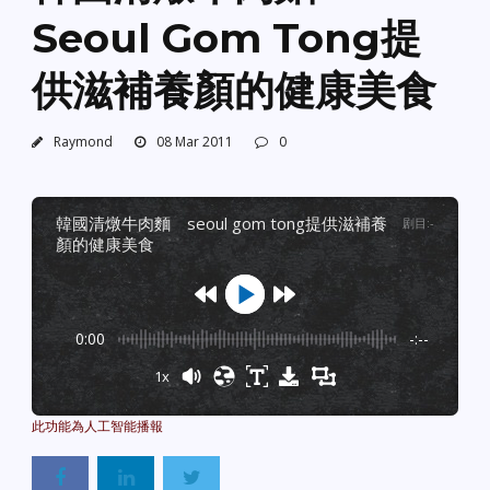
Seoul Gom Tong提
供滋補養顏的健康美食
Raymond
08 Mar 2011
0
韓國清燉牛肉麵 seoul gom tong提供滋補養
剧目
:
-
顏的健康美食
0:00
-:--
1x
Powered By
GSpeech