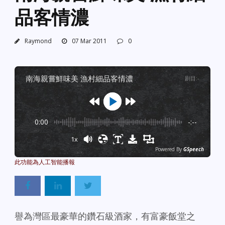
品客情濃
Raymond
07 Mar 2011
0
南海親嘗鮮味美 漁村細品客情濃
剧目
:
-
0:00
-:--
1x
Powered By
GSpeech
譽為灣區最豪華的鑽石級酒家，有富豪飯堂之