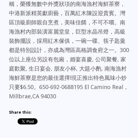
稱，榮獲無數中外獎狀項的南海漁村海鮮茶寮，
中港新派精英獻廚藝，百萬紅木陳設迎貴賓。灣
區頂級廚師親自烹煮，美味佳餚，不可不嚐。南
海漁村內部裝潢富麗堂皇，巨型水晶吊燈，高級
裝飾擺設，採用紅木傢俱，一碗一碟、筷子匙羹
都是特別設計，亦成為灣區高格調食府之一。300
位以上座位另設有包廂，婚宴喜慶, 公司聚餐, 家
庭歡聚, 生日宴会, 朋友小杯, 大筵小酌, 南海漁村
海鮮茶寮是您的最佳選擇!現正推出特色風味小炒
只要$6.50。650-692-0688195 El Camino Real，
Millbrae,CA 94030
Share this: