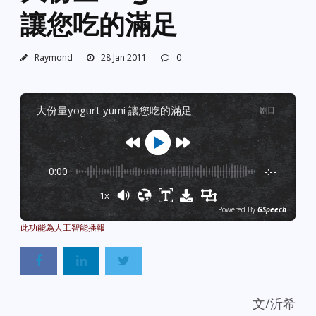
讓您吃的滿足
Raymond
28 Jan 2011
0
大份量yogurt yumi 讓您吃的滿足
剧目
:
-
0:00
-:--
1x
Powered By
GSpeech
文/沂希