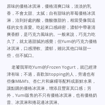
原味的優格冰淇淋，優格清爽口味，淡淡的乳
香，不會太甜、太膩；自有甜味的草莓優格冰淇
淋，洽到好處的酸，微酸微甜的，相當受像我這
樣的女生喜愛。吃起來口感綿密，濃郁中帶著清
爽香醇，是巧克力風味的。一般來說，巧克力吃
久了，就太過甜膩的感覺；但Yumi的巧克力優格
冰淇淋，口感溼軟、濃郁，雖比其他口味甜一
些，但不膩口。
老饕我單吃Yumi的Frozen Yogurt，就已經津
津有味；不過，喜歡加topping的人，旁邊也有
些像M&M’s、杏仁片和麻糬等配料或新鮮水果，
讓點購的優格冰淇淋，增添且豐富其口感；另
外，Yumi販售的不只有優格冰淇淋，也有優格奶
昔、冰淇淋和捲花邊冰淇淋。