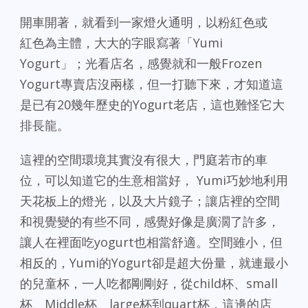
開車開著，就看到一家燈火通明，以粉紅色或
紅色為主體，大大的字眼寫著「Yumi
Yogurt」；光看店名，感覺就和一般Frozen
Yogurt專賣店沒兩樣，但一打聽下來，才知道這
是已有20幾年歷史的Yogurt老店，這也難怪它大
排長龍。
這裡的空間環境其實沒有很大，門庭若市的車
位，可以知道它的生意相當好， Yumi巧妙地利用
天花板上的燈光，以及大片鏡子；讓店裡的空間
和視覺變的有些不同，感覺好像是廣濶了許多，
讓人在裡面吃yogurt也相當舒適。空間雖小，但
相反的，Yumi的Yogurt卻是超大份量，就連最小
的兒童杯，一人吃都剛剛好，從child杯、small
杯、Middle杯、large杯到quart杯，這邊的店