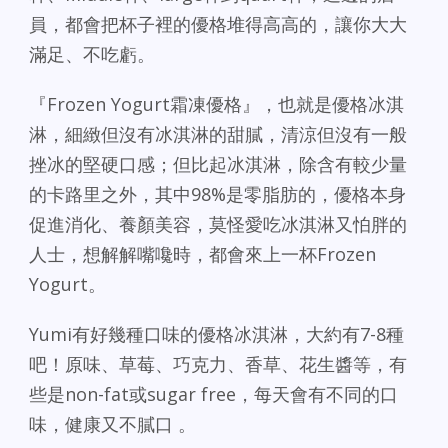
員，都會把杯子裡的優格堆得高高的，讓你大大
滿足、不吃虧。
『Frozen Yogurt霜凍優格』，也就是優格冰淇
淋，細緻但沒有冰淇淋的甜膩，清涼但沒有一般
挫冰的堅硬口感；但比起冰淇淋，除含有較少量
的卡路里之外，其中98%是零脂肪的，優格本身
促進消化、養顏美容，莫怪愛吃冰淇淋又怕胖的
人士，想解解嘴嚵時，都會來上一杯Frozen
Yogurt。
Yumi有好幾種口味的優格冰淇淋，大約有7-8種
吧！原味、草莓、巧克力、香草、花生醬等，有
些是non-fat或sugar free，每天會有不同的口
味，健康又不膩口 。