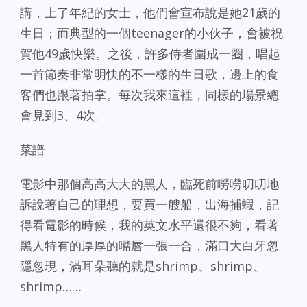
講，上了年紀的女士，他們會宣布說是她21歲的
生日；而典型的一個teenager的小伙子，會被祝
賀他49歲快樂。之後，許多侍者圍成一圈，唱起
一首節奏非常明快的不一樣的生日歌，邊上的食
客們也跟著拍掌。每次我來這裡，同樣的場景總
會見到3、4次。
菜譜
電影中那個高高大大的黑人，臨死前嘮嘮叨叨地
訴說著自己的理想，要買一艘船，出海捕蝦，記
得看電影的時候，我的英文水平還很不夠，看著
黑人特有的厚厚的嘴唇一張一合，滿口大白牙忽
隱忽現，滿耳朵聽的就是shrimp、shrimp、
shrimp……