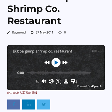
Shrimp Co.
Restaurant
Raymond
27 May 2011
0
bubba gump shrimp co. restaurant
剧目
:
-
0:00
-:--
1x
Powered By
GSpeech