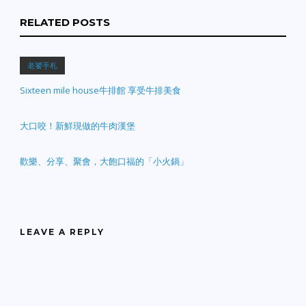
性寒，不可多吃。」 於是
RELATED POSTS
第二天小寶就不吃西瓜
了，媽媽覺得很奇怪就問
小寶為什麼？ 小寶：「因
為西瓜和我同姓，所以我
老饕手札
不吃它了！」 媽媽：
Sixteen mile house牛排館 享受牛排美食
「？？你胡說八道！」 小
寶：「我沒有亂說，是爺
爺告訴我說『西瓜姓韓』
大口咬！新鮮現做的牛肉漢堡
不可多吃。」 【幽默的阿
嬤】 老人家走掉了（去
世）因為是採用公祭的方
歡樂、分享、聚會，大飽口福的「小火鍋」
式，所以就先冰凍起來。
那時天氣很熱，就有解凍
後的水珠出現在身上，小
孫子在旁邊看到，很緊張
的大叫：「阿嬤，阿嬤，
LEAVE A REPLY
阿公在流汗耶……」 阿嬤
跟他回答說：「 噓…… 阿
公第一次死掉……很緊
張！」 【老師】 老師：假
如你已有1塊錢，再向你爸