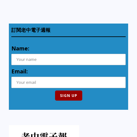
想把機會讓給別人，讓別
人也能幸福。」 老婆：
「……」 【合作力量大】
小智考試成績常常落後，
老師關心的問小智：「你
訂閱老中電子週報
的成績怎麼老是不如你打
球時的表現呢？」 小智無
Name:
奈的說：「老師，您有所
不知。打球有人合作，可
是考試時卻沒有呀！」 老
師：「……」 【魔高一
Email:
丈】 小明的腳踏車在校園
裡經常被偷，他一氣之下
就在車上鎖了七道鎖，並
在上面附了一張警告紙
條，上面寫著：「看你怎
麼偷！」 放學的時候，小
明發現車子安然無恙，紙
條也還在，正高興著自己
的方法奏效時，開鎖時卻
赫然發現車上多出了第八
道鎖， 紙條上面還多了一