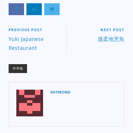
站在那........」 【你後悔
嗎】 有個寡婦心血來潮擦
拭閣樓中找到的舊油燈，
心愛的貓在她身旁磨蹭。
忽然，燈怪跳了出來，允
諾達成她三個願望。 「我
PREVIOUS POST
NEXT POST
要青春美麗、要有億萬財
Yuki Japanese
溫柔地烹魚
富、要我的貓變成英俊王
Restaurant
子！」她毫不考慮地回
答。 一陣煙霧過後，她果
然變成美麗，周圍堆滿了
珠寶。一個英俊的王子站
中半島
在她身旁，貓不見了。 王
子輕輕地摟住她，她陶醉
在王子的懷抱中，覺得心
滿意足，整個人快融化掉
RAYMOND
了， 這時王子在她耳邊溫
柔細語：「妳閹了我，現
在後悔嗎？」 【西瓜與小
寶】 韓家小寶很喜歡吃西
瓜，每天都吃很多西瓜。
有一天爺爺看到他又在吃
西瓜就告訴他說：「西瓜