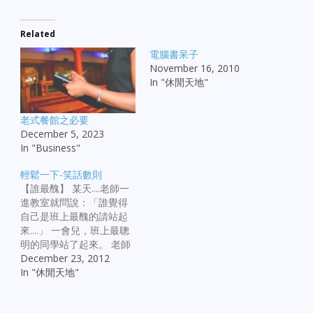
Related
電腦書呆子
November 16, 2010
In "休閒天地"
老式餐館之必要
December 5, 2023
In "Business"
輕鬆一下-笑話數則
【誰最醜】 某天....老師一
進教室就問說：「誰覺得
自己是班上最醜的請站起
來....」 一會兒，班上最聰
明的同學站了起來。 老師
就問：「你覺得你是班上
December 23, 2012
最醜的，真的嗎？」 這位
In "休閒天地"
學生回答：「不！老師，
我只是不忍心，你一個人