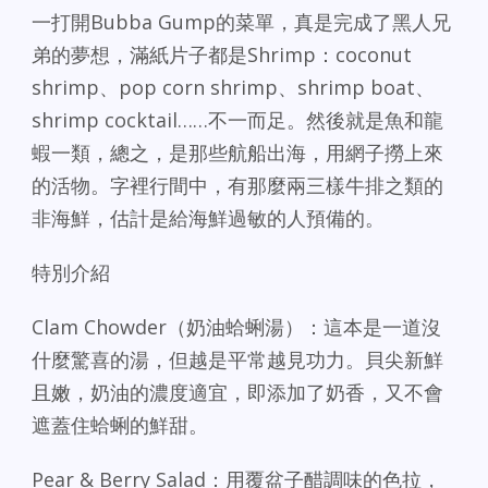
一打開Bubba Gump的菜單，真是完成了黑人兄
弟的夢想，滿紙片子都是Shrimp：coconut
shrimp、pop corn shrimp、shrimp boat、
shrimp cocktail……不一而足。然後就是魚和龍
蝦一類，總之，是那些航船出海，用網子撈上來
的活物。字裡行間中，有那麼兩三樣牛排之類的
非海鮮，估計是給海鮮過敏的人預備的。
特別介紹
Clam Chowder（奶油蛤蜊湯）：這本是一道沒
什麼驚喜的湯，但越是平常越見功力。貝尖新鮮
且嫩，奶油的濃度適宜，即添加了奶香，又不會
遮蓋住蛤蜊的鮮甜。
Pear & Berry Salad：用覆盆子醋調味的色拉，