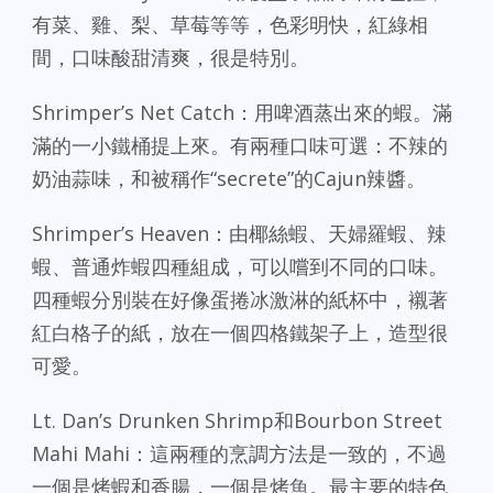
有菜、雞、梨、草莓等等，色彩明快，紅綠相
間，口味酸甜清爽，很是特別。
Shrimper’s Net Catch：用啤酒蒸出來的蝦。滿
滿的一小鐵桶提上來。有兩種口味可選：不辣的
奶油蒜味，和被稱作“secrete”的Cajun辣醬。
Shrimper’s Heaven：由椰絲蝦、天婦羅蝦、辣
蝦、普通炸蝦四種組成，可以嚐到不同的口味。
四種蝦分別裝在好像蛋捲冰激淋的紙杯中，襯著
紅白格子的紙，放在一個四格鐵架子上，造型很
可愛。
Lt. Dan’s Drunken Shrimp和Bourbon Street
Mahi Mahi：這兩種的烹調方法是一致的，不過
一個是烤蝦和香腸，一個是烤魚。最主要的特色