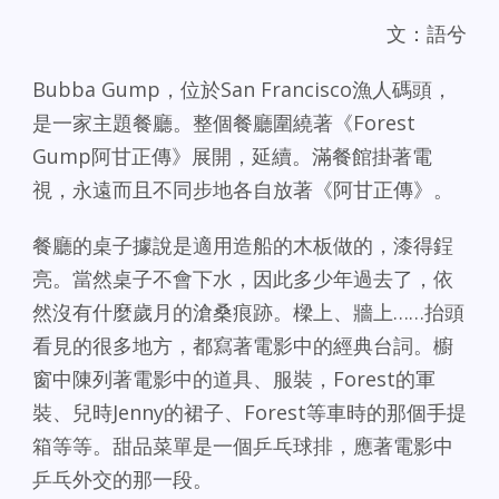
文：語兮
Bubba Gump，位於San Francisco漁人碼頭，
是一家主題餐廳。整個餐廳圍繞著《Forest
Gump阿甘正傳》展開，延續。滿餐館掛著電
視，永遠而且不同步地各自放著《阿甘正傳》。
餐廳的桌子據說是適用造船的木板做的，漆得鋥
亮。當然桌子不會下水，因此多少年過去了，依
然沒有什麼歲月的滄桑痕跡。樑上、牆上……抬頭
看見的很多地方，都寫著電影中的經典台詞。櫥
窗中陳列著電影中的道具、服裝，Forest的軍
裝、兒時Jenny的裙子、Forest等車時的那個手提
箱等等。甜品菜單是一個乒乓球排，應著電影中
乒乓外交的那一段。