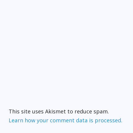
爸要1塊錢後，你總共會有
多少錢？ 海倫：1塊錢。
老師：你根本不了解怎麼
算術。 海倫：你根本不了
解我父親。 【恐怖的書】
小雪問老爸：「爸，有沒
有比較恐怖的書？」
「有，當然有。」老爸說
「有本書你老爸我看了二
十多年都還覺得恐怖。」
「啊？不會吧？」小雪問
「哪一本書會看了二十多
年還覺得恐怖？」 只見老
爸認真的說：「結婚證
書。」 【一次就夠】 一對
夫妻在餐廳慶祝結婚紀念
日。浪漫的氣氛下，老婆
甜蜜的對老公說：「老
公，下輩子你還願意跟我
This site uses Akismet to reduce spam.
結婚嗎？」 老公感性的
Learn how your comment data is processed.
回答：「老婆，今生遇到
妳，我很幸福，不過，幸
福一次就夠了！下輩子我