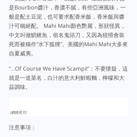
是Bourbon醬汁，香濃不膩，有些亞洲風味，一
般是配土豆泥，也可要求配香米飯，香米飯與醬
汁可稱絕配。 Mahi Mahi顏色艷麗，形狀怪異，
中文叫做鯕鰍魚，俗名鬼頭刀，又因為狡猾會裝
死而被稱作“水下狐狸”。美國的Mahi Mahi大多來
自夏威夷。
“…Of Course We Have Scampi!”：不要懷疑，這
就是一道菜名，白汁的意大利鮮蝦麵，檸檬和大
蒜調味。
(網路照片)
注意事項：