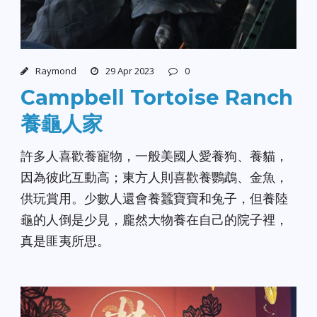
Raymond
29 Apr 2023
0
Campbell Tortoise Ranch
養龜人家
許多人喜歡養寵物，一般美國人愛養狗、養貓，
因為彼此互動高；東方人則喜歡養鸚鵡、金魚，
供玩賞用。少數人還會養蠶寶寶和兔子，但養陸
龜的人倒是少見，龐然大物養在自己的院子裡，
真是匪夷所思。