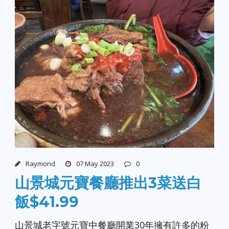
Raymond
07 May 2023
0
山景城元寶餐廳推出3菜送白
飯$41.99
山景城老字號元寶中餐廳開業30年擁有許多的粉