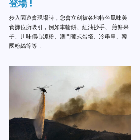
登場 !
步入園遊會現場時，您會立刻被各地特色風味美
食攤位所吸引，例如車輪餅、紅油抄手、 煎餅果
子、川味傷心涼粉、澳門葡式蛋塔、冷串串、韓
國粉絲等等，