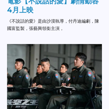
電影【不說話的愛】劇情動容
4月上映
《不說話的愛》是由沙漠執導，付丹迪編劇，陳
國富監製，張藝興領銜主演，