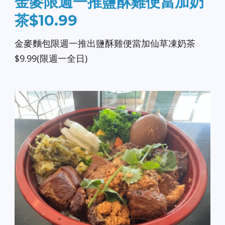
金麥限週一推鹽酥雞便當加奶
茶$10.99
金麥麵包限週一推出鹽酥雞便當加仙草凍奶茶
$9.99(限週一全日)