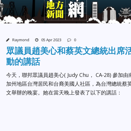
的講話
Raymond
05 Apr 2023
0
眾議員趙美心和蔡英文總統出席
動的講話
今天，聯邦眾議員趙美心( Judy Chu， CA-28) 參加由
加州地區台灣居民和台裔美國人社區，為台灣總統蔡
文舉辦的晚宴。她在當天晚上發表了以下的講話：