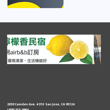
2059 Camden Ave. #310 San Jose, CA 95124
(408) 315-4964