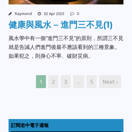
Raymond
02 Apr 2023
0
健康與風水 – 進門三不見(1)
風水學中有一個“進門三不見”的原則，所謂三不見
就是告誡人們進門後最不應該看到的三種景象。
如果犯之，則身心不寧、破財災病。
1
2
3
…
5
Next ›
訂閱老中電子週報