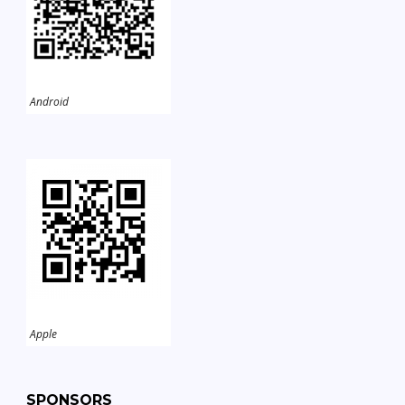
Android
Apple
SPONSORS