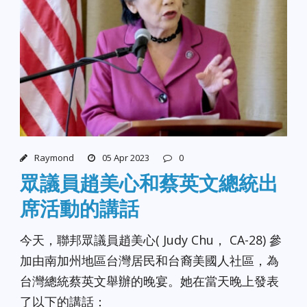
Raymond
05 Apr 2023
0
眾議員趙美心和蔡英文總統出
席活動的講話
今天，聯邦眾議員趙美心( Judy Chu， CA-28) 參
加由南加州地區台灣居民和台裔美國人社區，為
台灣總統蔡英文舉辦的晚宴。她在當天晚上發表
了以下的講話：