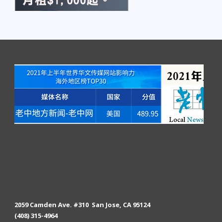
2059 Camden Ave. #310 San Jose, CA 95124
(408) 315-4964