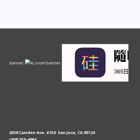
2059 Camden Ave. #310 San Jose, CA 95124
(408) 315-4964