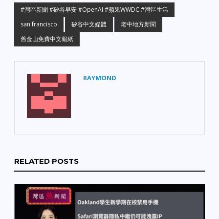
火：崔西（Tracy）一處大
計劃，預計將進一步削減
#灣區新聞 #矽谷早安 #OpenAI #蘋果WWDC #灣區生活
型醫療倉庫發生猛烈火
灣區（Menlo Park 等地）
災，由於起火原因複雜，
san francisco
矽谷中文媒體
老中地方新聞
的多個工作崗位。 奧克蘭
聯邦酒精、菸草、火器及
警察局迎來 17 名新血：
舊金山免費中文報紙
爆炸物管理局（ATF）已
為了應對嚴峻的治安挑
介入深入調查。 【交通與
戰，奧克蘭警局昨日舉辦
重大車禍】 舊金山 I-280
了第 194 期警校畢業典
奪命車禍：舊金山 I-280
禮，共有 17 名新警官正式
RAYMOND
公路路段昨日發生重大車
宣誓就職，為城市增添執
禍，現場滿目瘡痍，共釀
法力量。 舊金山消防局高
成 1 人死亡、4 人受傷的
級助理退休並還款： 消防
悲劇。 【民生經濟與氣候
局長的高級助理已辦理退
警報】 內陸高溫打破紀
休，此前其捲入消防員防
錄：今年夏季酷熱提早席
衛協會工會爭議款項調
捲灣區，全域面臨極端高
查，目前已同意向工會償
溫，內陸多個城市的最高
還涉事資金。 【地方突發
RELATED POSTS
氣溫已創下歷史新高。 柴
與社區關切】 奧克蘭槍擊
油暴漲衝擊經濟：灣區經
案逝世教師身分確認： 在
濟組織發表警告，近期柴
東灣最新一起槍擊案中不
油價格持續飆升，恐將連
幸遇難的 30 歲女性，經證
帶推高物流成本與民生通
實為當地一所學校的優秀
膨。 舊金山租金狂飆：舊
教師，死訊引發校園社區