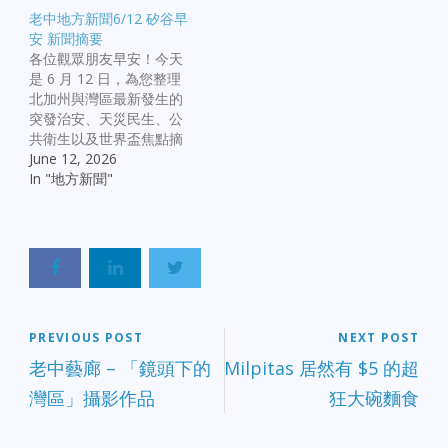
條地方代表性新聞： 【法
老中地方新聞6/12 矽谷早
庭與治安最新進展】 舊金
安 新聞摘要
山日落區槍殺案被告拒不
各位觀眾朋友早安！今天
認罪： 前天震驚華人社區
是 6 月 12 日，為您整理
的舊金山 Outer Sunset 牙
北加州與灣區最新發生的
醫房東開槍打死租客案，
突發治安、天災民生、公
68 歲的被告房東昨日在法
共衛生以及世界盃焦點摘
庭上對謀殺指控「堅決不
要： 【突發社會與治安事
June 12, 2026
認罪」。 聖荷西家暴殺嬰
件】 聖荷西暴力刺傷案：
In "地方新聞"
案宣判： 聖荷西一名父親
聖荷西近日發生一起驚悚
因涉嫌虐待並殺害自己的
刺傷案，導致一男一女身
親生女嬰，昨日被法官正
受重傷，警方正在全力追
式判處 25 年至終身監禁。
查動機。 Sunnyvale 槍擊
桑尼維爾家庭命案： 南灣
慘案：森尼維爾發生一起
Sunnyvale 一家公寓內發
針對年輕母親的槍擊案，
生致命命案，一名年輕母
目前涉案的父親已被警方
親不幸身亡，警方目前已
逮捕。 奧克蘭惡性撞人案
PREVIOUS POST
NEXT POST
將涉嫌行兇的孩子父親逮
起訴：奧克蘭日前發生一
捕。 【城市動態與職場荷
老中藝廊 – 「鏡頭下的
Milpitas 居然有 $5 的超
起「好心人」下車協助卻
包】 Meta 宣布在灣區進
灣區」攝影作品
狂大碗麵食
慘遭撞死的案件，肇事司
行新一輪裁員： 科技打工
機目前已遭檢方正式起
人請注意，Meta 再次向加
訴。 Tracy 醫療倉庫大
州官方提交了最新的裁員