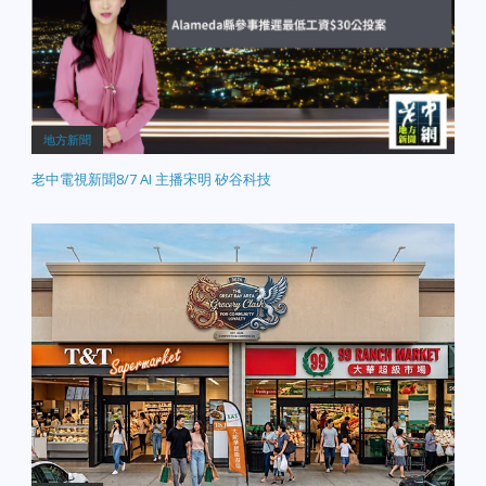
金山部分家庭正面臨前所
深切哀悼。 東奧克蘭偷窺
未有的生存危機，有房東
案嫌犯落網： 之前在東奧
開出接近 90% 的租金調漲
克蘭多次潛入住宅區、在
幅，引發社群輿論震驚。
窗外窺探居民隱私的嫌疑
【公共衛生警報】 監獄驚
人，已由警方抓捕歸案。
傳漢他病毒：聖拉菲爾
聖荷西致命交通逃逸案破
（San Rafael）著名的聖
案：…
地方新聞
昆汀監獄報告了疑似「漢
他病毒（Hantavirus）」
老中電視新聞8/7 AI 主播宋明 矽谷科技
的病例，相關衛生部門已
緊急啟動防疫監測。 【世
界盃熱潮】 萬人空巷迎世
界盃：2026世界盃昨日正
式開幕！聖荷西市中心與
各觀賽點湧入萬名球迷，
全城陷入足球狂熱。 天氣
極度炎熱，請各位居民出
門多補充水分、注意防暑
與行車安全。欲知各條新
聞的詳細完整報導，請鎖
定老中地方新聞！