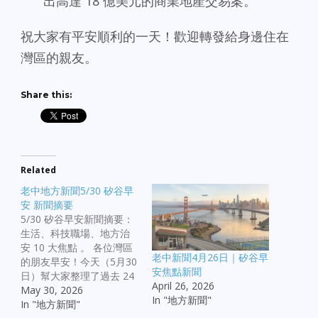
出高達 18 億美元的商業地產交易案。
祝大家有平安順利的一天！歡迎轉發給身邊住在
灣區的親友。
Share this:
Related
老中地方新聞5/30 矽谷早
安 新聞摘要
5/30 矽谷早安新聞摘要：
生活、科技職場、地方治
安 10 大焦點 。 各位灣區
老中新聞4月26日｜矽谷早
的朋友早安！今天（5月30
安焦點新聞
日）幫大家整理了過去 24
April 26, 2026
小時內，舊金山、南灣、
May 30, 2026
In "地方新聞"
東灣及北灣最受關注的 10
In "地方新聞"