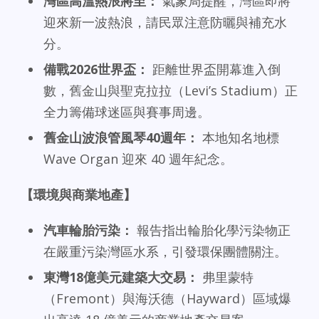
灣區高溫熱浪將至：
氣象局提醒，灣區即將
迎來新一波熱浪，請民眾注意防曬與補充水
分。
備戰2026世界盃：
距離世界盃開幕進入倒
數，舊金山與聖克拉拉（Levi’s Stadium）正
全力籌備球迷區與賽事周邊。
舊金山波浪管風琴40週年：
本地知名地標
Wave Organ 迎來 40 週年紀念。
【環境與商業地產】
汽車輪胎污染：
報告指出輪胎化學污染物正
在嚴重污染灣區水系，引發環保團體關注。
東灣18億美元建築大交易：
弗里蒙特
（Fremont）與海沃德（Hayward）區域爆