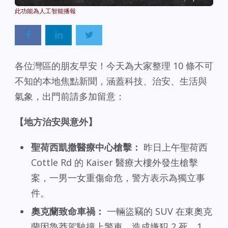
各位灣區的朋友早安！今天為大家整理 10 條不可
不知的本地焦點新聞，涵蓋科技、治安、生活與
氣象，出門前請多加留意：
【地方治安與意外】
聖荷西凱撒醫療中心槍擊：
昨日上午聖荷西
Cottle Rd 的 Kaiser 醫療大樓外發生槍擊
案，一男一女重傷命危，警方表示為獨立事
件。
奧克蘭致命車禍：
一輛盜竊的 SUV 在東奧克
蘭因魯莽駕駛撞上警車，造成嫌犯 2 死、1