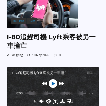
地方新聞
法律
I-80追趕司機 Lyft乘客被另一
車撞亡
Yingying
10 May 2026
0
i-80追趕司機 lyft乘客被另一車撞亡
剧目
:
-
0:00
-:--
1x